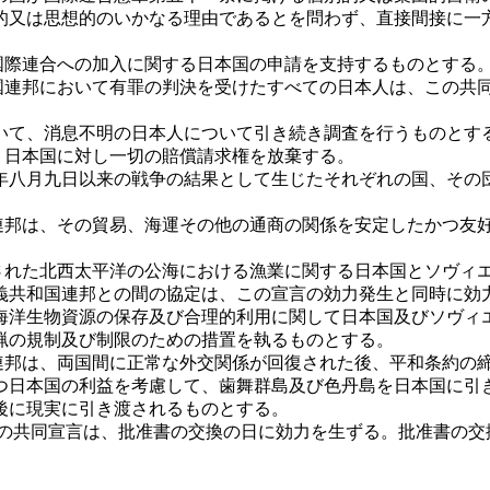
的又は思想的のいかなる理由であるとを問わず、直接間接に一
国際連合への加入に関する日本国の申請を支持するものとする
和国連邦において有罪の判決を受けたすべての日本人は、この共
いて、消息不明の日本人について引き続き調査を行うものとす
、日本国に対し一切の賠償請求権を放棄する。
年八月九日以来の戦争の結果として生じたそれぞれの国、その
国連邦は、その貿易、海運その他の通商の関係を安定したかつ友
名された北西太平洋の公海における漁業に関する日本国とソヴィ
義共和国連邦との間の協定は、この宣言の効力発生と同時に効
海洋生物資源の保存及び合理的利用に関して日本国及びソヴィ
猟の規制及び制限のための措置を執るものとする。
国連邦は、両国間に正常な外交関係が回復された後、平和条約の
つ日本国の利益を考慮して、歯舞群島及び色丹島を日本国に引
後に現実に引き渡されるものとする。
この共同宣言は、批准書の交換の日に効力を生ずる。批准書の