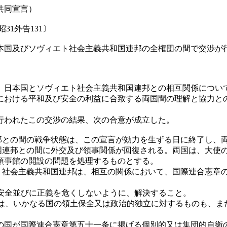
共同宣言）
昭31外告131〕
国及びソヴィエト社会主義共和国連邦の全権団の間で交渉が
日本国とソヴィエト社会主義共和国連邦との相互関係につい
における平和及び安全の利益に合致する両国間の理解と協力と
行われたこの交渉の結果、次の合意が成立した。
連邦との間の戦争状態は、この宣言が効力を生ずる日に終了し、
和国連邦との間に外交及び領事関係が回復される。両国は、大使
領事館の開設の問題を処理するものとする。
エト社会主義共和国連邦は、相互の関係において、国際連合憲章
び安全並びに正義を危くしないように、解決すること。
使は、いかなる国の領土保全又は政治的独立に対するものも、
の国が国際連合憲章第五十一条に掲げる個別的又は集団的自衛