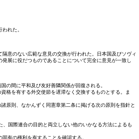
行われた。
て隔意のない広範な意見の交換が行われた。日本国及びソヴィ
の発展に役だつものであることについて完全に意見が一致し
両国の間に平和及び友好善隣関係が回復される。
の資格を有する外交使節を遅滞なく交換するものとする。ま
の諸原則、なかんずく同憲章第二条に掲げる次の原則を指針と
また、国際連合の目的と両立しない他のいかなる方法によるも
の固有の権利を有することを確認する。