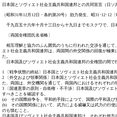
日本国とソヴィエト社会主義共和国連邦との共同宣言（日ソ
（昭和31年12月12日・条約第20号） 効力発生、昭31･12･12〔
千九百五十六年十月十三日から十九日までモスクワで、日本
〔両国全権団氏名省略〕
相互理解と協力のふん囲気のうちに行われた交渉を通じて、
エト社会主義共和国連邦は、両国間の外交関係の回復が極東
た。
日本国及びソヴィエト社会主義共和国連邦の全権団の間で
1 〔戦争状態の終結〕日本国とソヴィエト社会主義共和国
2 〔外交および領事関係〕日本国とソヴィエト社会主義共
た、両国は、外交機関を通じて、両国内におけるそれぞれの
3 〔国連憲章の原則・自衛権・不干渉〕日本国及びソヴィ
すべきことを確認する。
(a) その国際紛争を、平和的手段によつて、国際の平和及
(b) その国際関係において、武力による威嚇又は武力の行
のも慎むこと。
日本国及びソヴィエト社会主義共和国連邦は、それぞれ他方