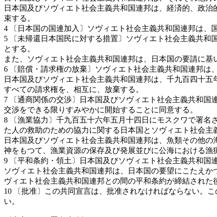
日本国及びソヴィエト社会主義共和国連邦は、経済的、政治
束する。
4 〔日本国の国連加入〕ソヴィエト社会主義共和国連邦は、
5 〔未帰還日本国民に対する措置〕ソヴィエト社会主義共
とする。
また、ソヴィエト社会主義共和国連邦は、日本国の要請に基
6 〔賠償・請求権の放棄〕ソヴィエト社会主義共和国連邦は
日本国及びソヴィエト社会主義共和国連邦は、千九百四十五
すべての請求権を、相互に、放棄する。
7 〔通商関係の交渉〕日本国及びソヴィエト社会主義共和
交渉をできる限りすみやかに開始することに同意する。
8 〔漁業協力〕千九百五十六年五月十四日にモスクワで署
た人の救助のための協力に関する日本国とソヴィエト社会主
日本国及びソヴィエト社会主義共和国連邦は、魚類その他の
神をもつて、漁業資源の保存及び発展並びに公海における漁
9 〔平和条約・領土〕日本国及びソヴィエト社会主義共和
ソヴィエト社会主義共和国連邦は、日本国の要望にこたえか
ヴィエト社会主義共和国連邦との間の平和条約が締結された
10 〔批准〕この共同宣言は、批准されなければならない。
い。