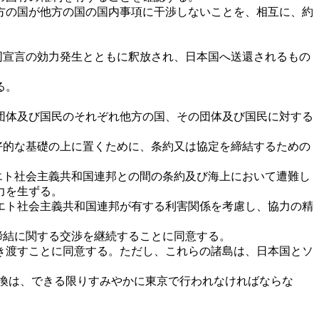
方の国が他方の国の国内事項に干渉しないことを、相互に、約
。
同宣言の効力発生とともに釈放され、日本国へ送還されるもの
る。
団体及び国民のそれぞれ他方の国、その団体及び国民に対する
好的な基礎の上に置くために、条約又は協定を締結するための
エト社会主義共和国連邦との間の条約及び海上において遭難し
力を生ずる。
エト社会主義共和国連邦が有する利害関係を考慮し、協力の精
締結に関する交渉を継続することに同意する。
き渡すことに同意する。ただし、これらの諸島は、日本国とソ
交換は、できる限りすみやかに東京で行われなければならな