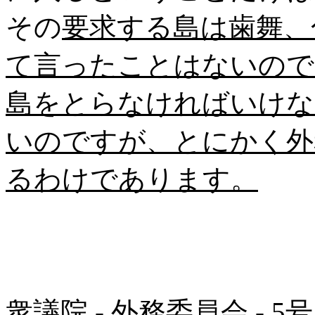
その
要求する島は歯舞、
て言ったことはないので
島をとらなければいけな
いのですが、とにかく外
るわけであります。
衆議院 - 外務委員会 - 5号