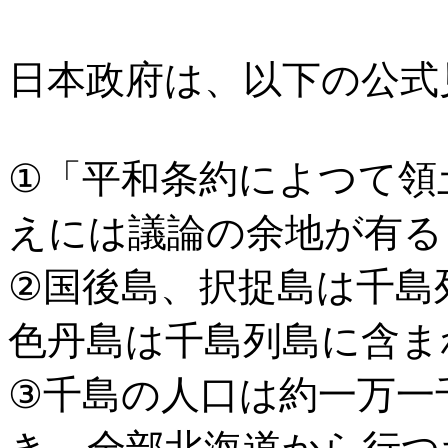
日本政府は、以下の公式
①「平和条約によつて領
えには議論の余地が有る
②国後島、択捉島は千島
色丹島は千島列島に含ま
③千島の人口は約一万一