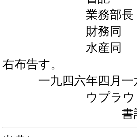
業務部長 ロ
財務同 
水産同 
右布告す。
一九四六年四月一
ウプラウレニヤ
書記 ロ