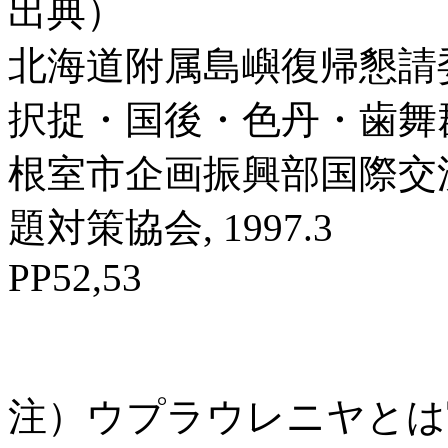
出典）
北海道附属島嶼復帰懇請委
択捉・国後・色丹・歯舞
根室市企画振興部国際交流
題対策協会, 1997.3
PP52,53
注）ウプラウレニヤとは