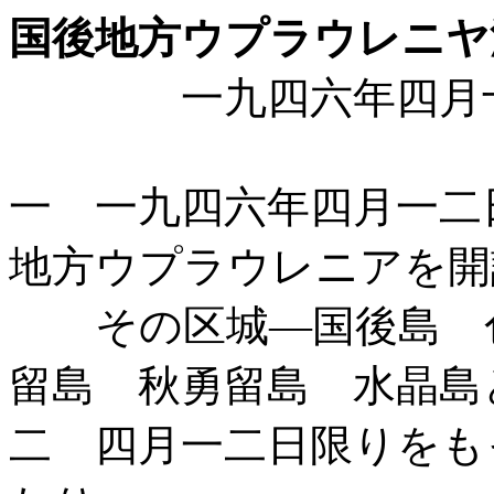
国後地方ウプラウレニヤ
一九四六年四月十二
一 一九四六年四月一二
地方ウプラウレニアを開
その区城―国後島 色
留島 秋勇留島 水晶島
二 四月一二日限りをも