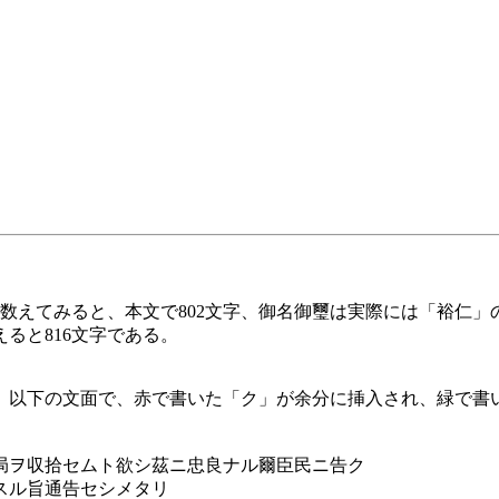
数えてみると、本文で802文字、御名御璽は実際には「裕仁」
えると816文字である。
以下の文面で、赤で書いた「ク」が余分に挿入され、緑で書い
局ヲ収拾セムト欲シ茲ニ忠良ナル爾臣民ニ告ク
スル旨通告セシメタリ