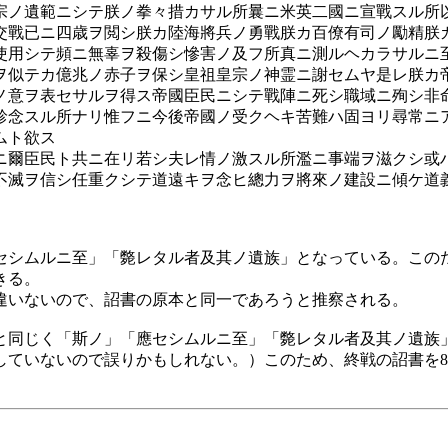
宗ノ遺範ニシテ朕ノ拳々措カサル所曩ニ米英二國ニ宣戰スル所
交戰已ニ四歳ヲ閲シ朕カ陸海將兵ノ勇戰朕カ百僚有司ノ勵精朕
使用シテ頻ニ無辜ヲ殺傷シ慘害ノ及フ所真ニ測ルヘカラサルニ
ヲ似テカ億兆ノ赤子ヲ保シ皇祖皇宗ノ神霊ニ謝セムヤ是レ朕カ
ノ意ヲ表セサルヲ得ス帝國臣民ニシテ戰陣ニ死シ職域ニ殉シ非
軫念スル所ナリ惟フニ今後帝國ノ受クヘキ苦難ハ固ヨリ尋常ニ
ムト欲ス
ニ爾臣民ト共ニ在リ若シ夫レ情ノ激スル所濫ニ事端ヲ滋クシ或
不滅ヲ信シ任重クシテ道遠キヲ念ヒ總力ヲ將來ノ建設ニ傾ケ道
シムルニ至」「斃レタル者及其ノ遺族」となっている。このた
きる。
違いないので、詔書の原本と同一であろうと推察される。
同じく「斯ノ」「應セシムルニ至」「斃レタル者及其ノ遺族
ていないので誤りかもしれない。）このため、終戦の詔書を8