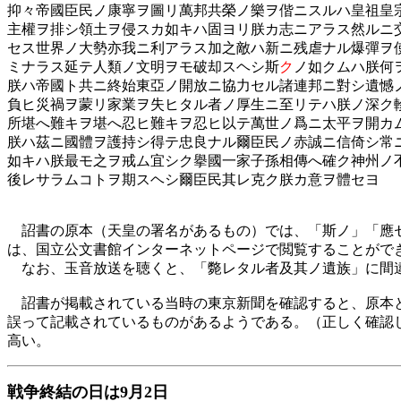
抑々帝國臣民ノ康寧ヲ圖リ萬邦共榮ノ樂ヲ偕ニスルハ皇祖皇
主權ヲ排シ領土ヲ侵スカ如キハ固ヨリ朕カ志ニアラス然ルニ
セス世界ノ大勢亦我ニ利アラス加之敵ハ新ニ残虐ナル爆彈ヲ
ミナラス延テ人類ノ文明ヲモ破却スヘシ斯
ク
ノ如クムハ朕何
朕ハ帝國ト共ニ終始東亞ノ開放ニ協力セル諸連邦ニ對シ遺憾
負ヒ災禍ヲ蒙リ家業ヲ失ヒタル者ノ厚生ニ至リテハ朕ノ深ク
所堪へ難キヲ堪へ忍ヒ難キヲ忍ヒ以テ萬世ノ爲ニ太平ヲ開カ
朕ハ茲ニ國體ヲ護持シ得テ忠良ナル爾臣民ノ赤誠ニ信倚シ常
如キハ朕最モ之ヲ戒ム宜シク擧國一家子孫相傳へ確ク神州ノ
後レサラムコトヲ期スヘシ爾臣民其レ克ク朕カ意ヲ體セヨ
詔書の原本（天皇の署名があるもの）では、「斯ノ」「應セ
は、国立公文書館インターネットページで閲覧することがで
なお、玉音放送を聴くと、「斃レタル者及其ノ遺族」に間
詔書が掲載されている当時の東京新聞を確認すると、原本と
誤って記載されているものがあるようである。（正しく確認し
高い。
戦争終結の日は9月2日