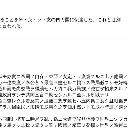
あることを米・英・ソ・支の四カ国に伝達した。これとは別
と言われる。
以モ亦實ニ帝國ノ自存ト東亞ノ安定トヲ庶幾スルニ出テ他國ノ
カ一億衆庶ノ奉公各々最善ヲ盡セルニ拘ラス戰局必スシモ好轉
至ル而モ尚交戰ヲ繼續セムカ終ニ我カ民族ノ滅亡ヲ招來スルノ
國政府ヲシテ共同宣言ニ應セシムルニ至レル所以ナリ
命ニ斃レタル者及其ノ遺族ニ想ヲ致セハ五内爲ニ裂ク且戰傷ヲ
アラス爾臣民ノ衷情モ朕善ク之ヲ知ル然レトモ朕ハ時運ノ趨ク
ハ同胞排擠互ニ時局ヲ亂リ爲ニ大道ヲ誤リ信義ヲ世界ニ失フカ
義ヲ篤クシ志操ヲ鞏クシ誓テ國體ノ精華ヲ発揚シ世界ノ進運ニ