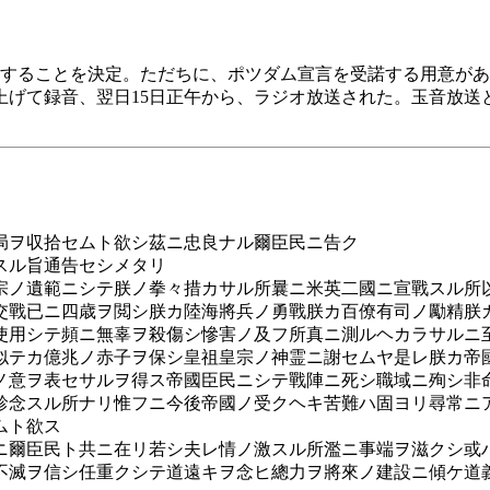
受諾することを決定。ただちに、ポツダム宣言を受諾する用意が
上げて録音、翌日15日正午から、ラジオ放送された。玉音放送
局ヲ収拾セムト欲シ茲ニ忠良ナル爾臣民ニ告ク
スル旨通告セシメタリ
宗ノ遺範ニシテ朕ノ拳々措カサル所曩ニ米英二國ニ宣戰スル所
交戰已ニ四歳ヲ閲シ朕カ陸海將兵ノ勇戰朕カ百僚有司ノ勵精朕
使用シテ頻ニ無辜ヲ殺傷シ慘害ノ及フ所真ニ測ルヘカラサルニ
似テカ億兆ノ赤子ヲ保シ皇祖皇宗ノ神霊ニ謝セムヤ是レ朕カ帝
ノ意ヲ表セサルヲ得ス帝國臣民ニシテ戰陣ニ死シ職域ニ殉シ非
軫念スル所ナリ惟フニ今後帝國ノ受クヘキ苦難ハ固ヨリ尋常ニ
ムト欲ス
ニ爾臣民ト共ニ在リ若シ夫レ情ノ激スル所濫ニ事端ヲ滋クシ或
不滅ヲ信シ任重クシテ道遠キヲ念ヒ總力ヲ將來ノ建設ニ傾ケ道