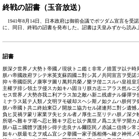
終戦の詔書（玉音放送）
1941年8月14日、日本政府は御前会議でポツダム宣言を
に、同日、終戦の詔書を発布した。詔書は天皇みずから読み
詔書
朕深ク世界ノ大勢ト帝國ノ現状トニ鑑ミ非常ノ措置ヲ以テ時
朕ハ帝國政府ヲシテ米英支蘇四國ニ對シ其ノ共同宣言ヲ受諾
抑々帝國臣民ノ康寧ヲ圖リ萬邦共榮ノ樂ヲ偕ニスルハ皇祖皇
主權ヲ排シ領土ヲ侵スカ如キハ固ヨリ朕カ志ニアラス然ルニ
セス世界ノ大勢亦我ニ利アラス加之敵ハ新ニ残虐ナル爆彈ヲ
ミナラス延テ人類ノ文明ヲモ破却スヘシ斯ノ如クムハ朕何ヲ
朕ハ帝國ト共ニ終始東亞ノ開放ニ協力セル諸連邦ニ對シ遺憾
負ヒ災禍ヲ蒙リ家業ヲ失ヒタル者ノ厚生ニ至リテハ朕ノ深ク
所堪へ難キヲ堪へ忍ヒ難キヲ忍ヒ以テ萬世ノ爲ニ太平ヲ開カ
朕ハ茲ニ國體ヲ護持シ得テ忠良ナル爾臣民ノ赤誠ニ信倚シ常
如キハ朕最モ之ヲ戒ム宜シク擧國一家子孫相傳へ確ク神州ノ