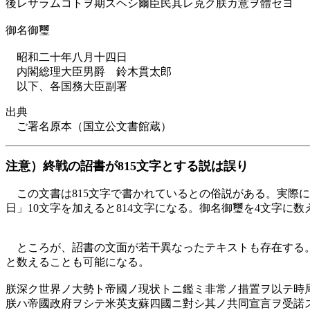
後レサラムコトヲ期スヘシ爾臣民其レ克ク朕カ意ヲ體セヨ
御名御璽
昭和二十年八月十四日
内閣総理大臣男爵 鈴木貫太郎
以下、各国務大臣副署
出典
ご署名原本（国立公文書館蔵）
注意）終戦の詔書が815文字とする説は誤り
この文書は815文字で書かれているとの俗説がある。実際に
日」10文字を加えると814文字になる。御名御璽を4文字に数
ところが、詔書の文面が若干異なったテキストも存在する。
と数えることも可能になる。
朕深ク世界ノ大勢ト帝國ノ現状トニ鑑ミ非常ノ措置ヲ以テ時
朕ハ帝國政府ヲシテ米英支蘇四國ニ對シ其ノ共同宣言ヲ受諾