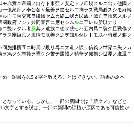
以モ亦實ニ帝國ノ自存ト東亞ノ安定トヲ庶幾スルニ出テ他國ノ
カ一億衆庶ノ奉公各々最善ヲ盡セルニ拘ラス戰局必スシモ好轉
至ル而モ尚交戰ヲ繼續セムカ終ニ我カ民族ノ滅亡ヲ招來スルノ
帝國政府ヲシテ共同宣言ニ應セシム
ル
ニ至レル所以ナリ
命ニ斃レタル者
及
其ノ遺族ニ想ヲ致セハ五内爲ニ裂ク且戰傷ヲ
アラス爾臣民ノ衷情モ朕善ク之ヲ知ル然レトモ朕ハ時運ノ趨ク
ハ同胞排擠互ニ時局ヲ亂リ爲ニ大道ヲ誤リ信義ヲ世界ニ失フカ
義ヲ篤クシ志操ヲ鞏クシ誓テ國體ノ精華ヲ発揚シ世界ノ進運ニ
め、詔書を815文字と数えることはできない。詔書の原本
」となっている。しかし、一部の新聞では「斯クノ」などと、
15文字とする説は、一部の新聞の誤植が原因である可能性が