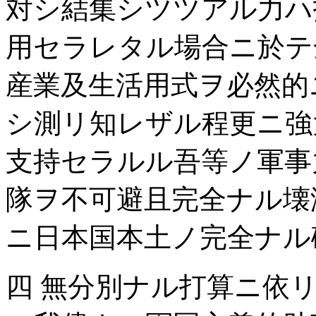
対シ結集シツツアル力ハ
用セラレタル場合ニ於テ
産業及生活用式ヲ必然的
シ測リ知レザル程更ニ強
支持セラルル吾等ノ軍事
隊ヲ不可避且完全ナル壊
ニ日本国本土ノ完全ナル
四 無分別ナル打算ニ依