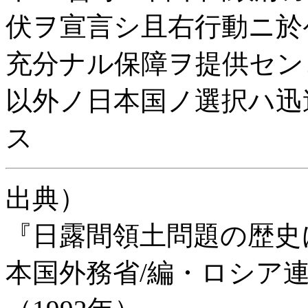
伏ヲ宣言シ且右行動ニ於
充分ナル保障ヲ提供セン
以外ノ日本国ノ選択ハ迅
ス
出典）
『日露間領土問題の歴史
本国外務省/編・ロシア