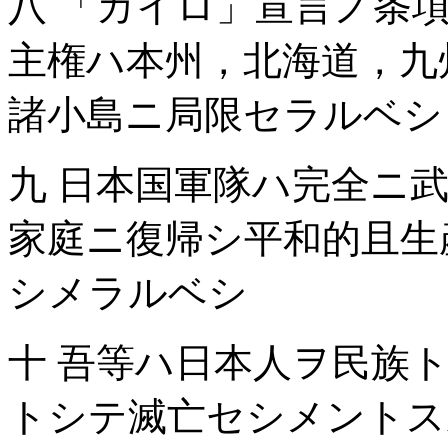
八 「カイロ」宣言ノ条
主権ハ本州，北海道，九
諸小島ニ局限セラルベシ
九 日本国軍隊ハ完全ニ
家庭ニ復帰シ平和的且生
シメラルベシ
十 吾等ハ日本人ヲ民族
トシテ滅亡セシメントス