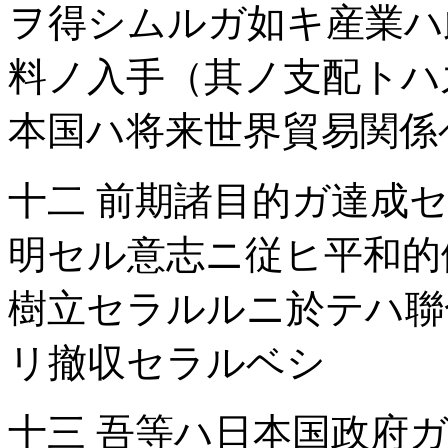
ヲ得シムルガ如キ産業ハ
料ノ入手（其ノ支配トハ
本国ハ将来世界貿易関係
十二 前期諸目的ガ達成
明セル意志ニ従ヒ平和的
樹立セラルルニ於テハ聯
リ撤収セラルベシ
十三 吾等ハ日本国政府