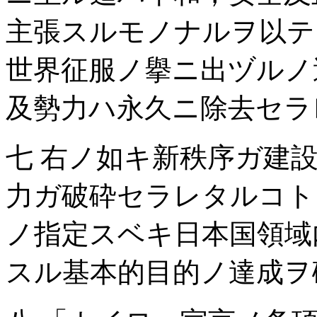
主張スルモノナルヲ以テ
世界征服ノ擧ニ出ヅルノ
及勢力ハ永久ニ除去セラ
七 右ノ如キ新秩序ガ建
力ガ破砕セラレタルコト
ノ指定スベキ日本国領域
スル基本的目的ノ達成ヲ