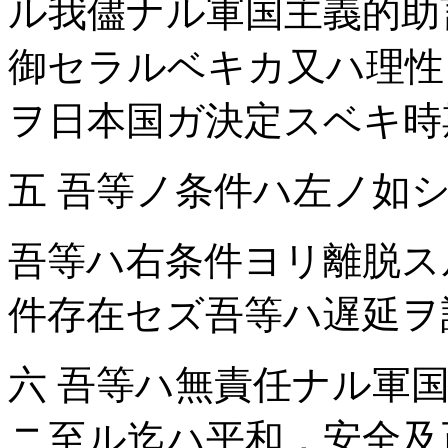
ル我儘ナル軍国主義的助
御セラルベキカ又ハ理性
ヲ日本国ガ決定スベキ時
五 吾等ノ条件ハ左ノ如
吾等ハ右条件ヨリ離脱ス
件存在セズ吾等ハ遅延ヲ
六 吾等ハ無責任ナル軍
ニ至ル迄ハ平和，安全及