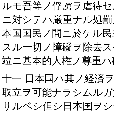
ルモ吾等ノ俘虜ヲ虐待セ
ニ対シテハ厳重ナル処罰
本国国民ノ間ニ於ケル民
スル一切ノ障礙ヲ除去ス
竝ニ基本的人権ノ尊重ハ
十一 日本国ハ其ノ経済
取立ヲ可能ナラシムルガ
サルベシ但シ日本国ヲシ