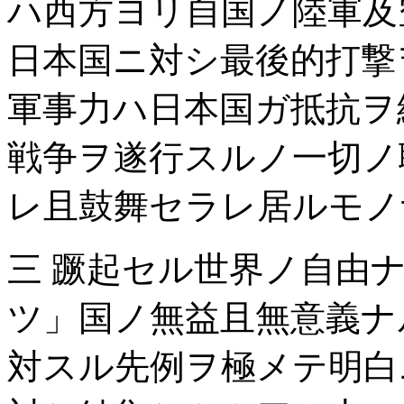
ハ西方ヨリ自国ノ陸軍及
日本国ニ対シ最後的打撃
軍事力ハ日本国ガ抵抗ヲ
戦争ヲ遂行スルノ一切ノ
レ且鼓舞セラレ居ルモノ
三 蹶起セル世界ノ自由
ツ」国ノ無益且無意義ナ
対スル先例ヲ極メテ明白