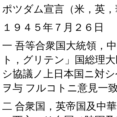
ポツダム宣言（米，英，
１９４５年７月２６日
一 吾等合衆国大統領，
ト，グリテン」国総理大
シ協議ノ上日本国ニ対シ
ヲ与 フルコトニ意見一
二 合衆国，英帝国及中