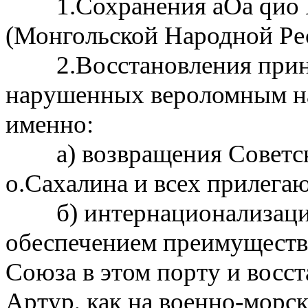
1.
Сохранения аОа
q
ио
(
Монгольской Народной
Ре
2.
Восстановления при
нарушенных
вероломным н
именно
:
а
)
возвращения Советс
о
.
Сахалина и всех
прилегаю
б
)
интернационализаци
обеспечением
преимуществ
Союза в этом порту и
восст
Артур
,
как на военно
-
морс