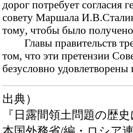
дорог потребует согласия
г
совету Маршала И
.
В
.
Стали
тому
,
чтобы было получено 
Главы правительств трех 
том
,
что эти
претензии Сов
безусловно удовлетворены 
出典）
『日露間領土問題の歴史
本国外務省/編・ロシア