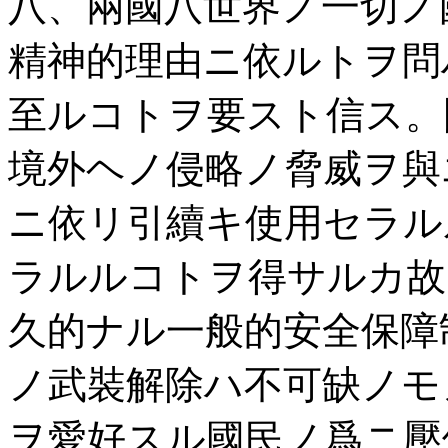
八、兩國八世界ノ一切ノ
精神的理由ニ依ルトヲ問
至ルコトヲ要スト信ス。
境外ヘノ侵略ノ脅威ヲ與
ニ依リ引續キ使用セラル
ラルルコトヲ得サルカ故
久的ナル一般的安全保障
ノ武裝解除ハ不可缺ノモ
ヲ愛好スル國民ノ爲ニ壓