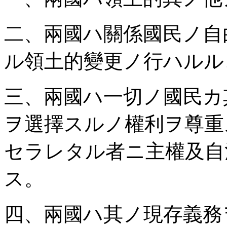
二、兩國ハ關係國民ノ自
ル領土的變更ノ行ハルル
三、兩國ハ一切ノ國民カ
ヲ選擇スルノ權利ヲ尊重
セラレタル者ニ主權及自
ス。
四、兩國ハ其ノ現存義務