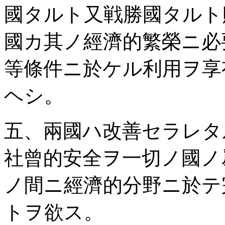
國タルト又戦勝國タルト
國カ其ノ經濟的繁榮ニ必
等條件ニ於ケル利用ヲ享
ヘシ。
五、兩國ハ改善セラレタ
社曾的安全ヲ一切ノ國ノ
ノ間ニ經濟的分野ニ於テ
トヲ欲ス。