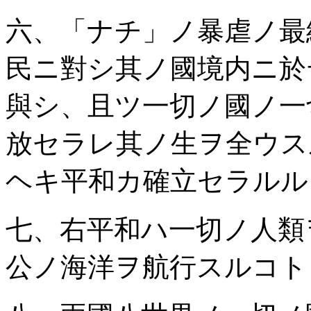
六、「ナチ」ノ暴虐ノ最
民ニ對シ其ノ國境内ニ於
與シ、且ツ一切ノ國ノ一
放セラレ其ノ生ヲ全ウス
ヘキ平和カ確立セラルル
七、右平和ハ一切ノ人類
公ノ海洋ヲ航行スルコト