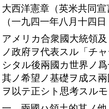
大西洋憲章（英米共同宣
（一九四一年八月十四日
アメリカ合衆國大統領及
ノ政府ヲ代表スル「チャ
シタル後兩國カ世界ノ爲
其ノ希望ノ基礎ヲ成ス兩
ヲ以テ正シト思考スルモ
一、兩國ハ領土的其ノ他