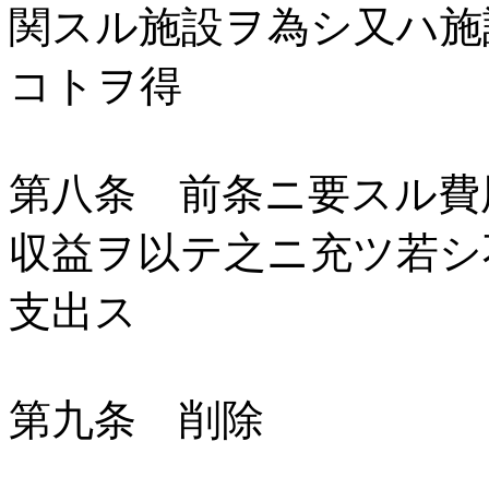
関スル施設ヲ為シ又ハ施
コトヲ得
第八条 前条ニ要スル費
収益ヲ以テ之ニ充ツ若シ
支出ス
第九条 削除