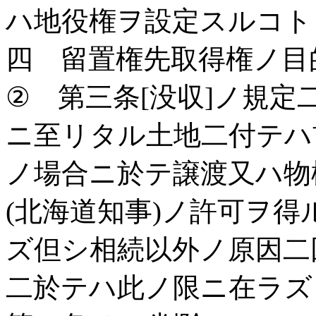
ハ地役権ヲ設定スルコト
四 留置権先取得権ノ目
② 第三条[没収]ノ規
ニ至リタル土地二付テハ
ノ場合ニ於テ譲渡又ハ物
(北海道知事)ノ許可ヲ
ズ但シ相続以外ノ原因二
二於テハ此ノ限ニ在ラズ