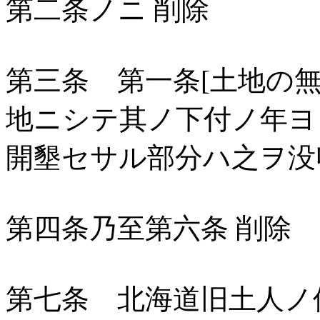
第二条ノニ 削除
第三条 第一条[土地の
地ニシテ其ノ下付ノ年ヨ
開墾セサル部分ハ之ヲ没
第四条乃至第六条 削除
第七条 北海道旧土人ノ