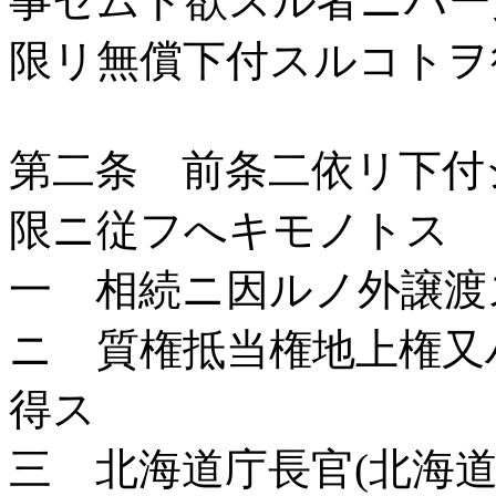
事セムト欲スル者ニハー
限リ無償下付スルコトヲ
第二条 前条二依リ下付
限ニ従フへキモノトス
一 相続ニ因ルノ外譲渡
ニ 質権抵当権地上権又
得ス
三 北海道庁長官(北海