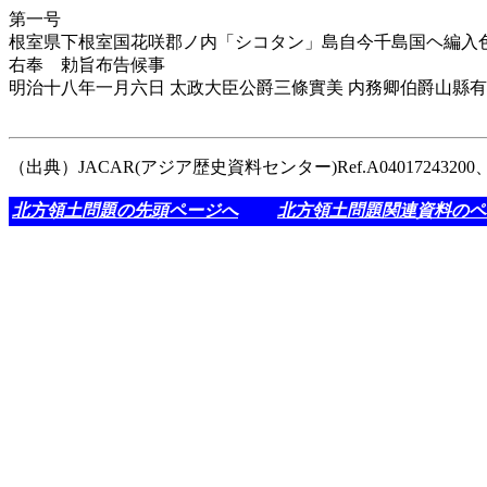
第一号
根室県下根室国花咲郡ノ内「シコタン」島自今千島国ヘ編入
右奉 勅旨布告候事
明治十八年一月六日 太政大臣公爵三條實美 内務卿伯爵山縣
（出典）JACAR(アジア歴史資料センター)Ref.A0401724
北方領土問題の先頭ページへ
北方領土問題関連資料のペ