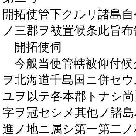
開拓使管下クルリ諸島自
ノ三郡ヲ被置候条此旨布
開拓使伺
今般当使管轄被仰付候
ヲ北海道千島国ニ併セウ
ユヲ以テ各本郡トナシ尚
字ヲ冠セシメ其他ノ諸島
進ノ地ニ属シ第一第二ノ