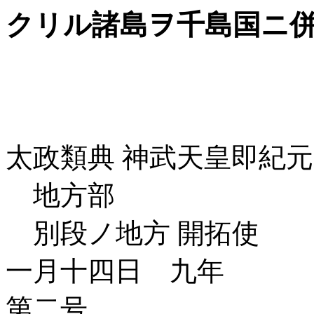
クリル諸島ヲ千島国ニ
太政類典 神武天皇即紀
地方部
別段ノ地方 開拓使
一月十四日 九年
第二号