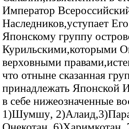
Император Всероссийски
Наследников
,
уступает Ег
Японскому группу
остров
Курильскими
,
которыми О
верховными правами
,
исте
что отныне
сказанная гру
принадлежать Японской
И
в себе нижеозначенные в
1)
Шумшу
, 2)
Алаид
,3)
Пар
Онекотан
, 6)
Харимкотан
, 