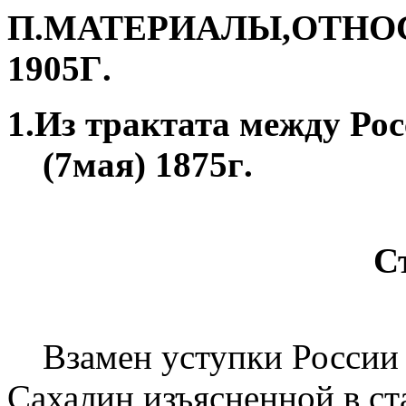
П
.
МАТЕРИАЛЫ
,
ОТНО
1905
Г
.
1.
Из трактата между Рос
(7
мая
) 1875
г
.
С
Взамен уступки России 
Сахалин
,
изъясненной в ст