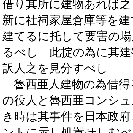
借り其所に建物あれば之
新に社祠家屋倉庫等を建
建てるに托して要害の場
るべし 此掟の為に其建
訳人之を見分すべし
魯西亜人建物の為借得
の役人と魯西亜コンシュ
き時は其事件を日本政府
ントに示し処置せしむべ