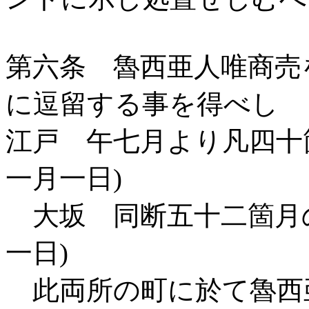
第六条 魯西亜人唯商売
に逗留する事を得べし
江戸 午七月より凡四十
一月一日)
大坂 同断五十二箇月の
一日)
此両所の町に於て魯西