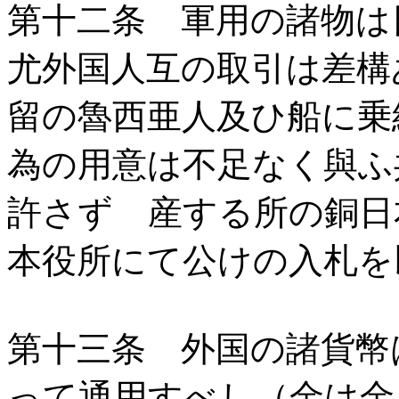
第十二条 軍用の諸物
尤外国人互の取引は差構
留の魯西亜人及ひ船に乗
為の用意は不足なく與ふ
許さず 産する所の銅日
本役所にて公けの入札を
第十三条 外国の諸貨幣
って通用すべし（金は金