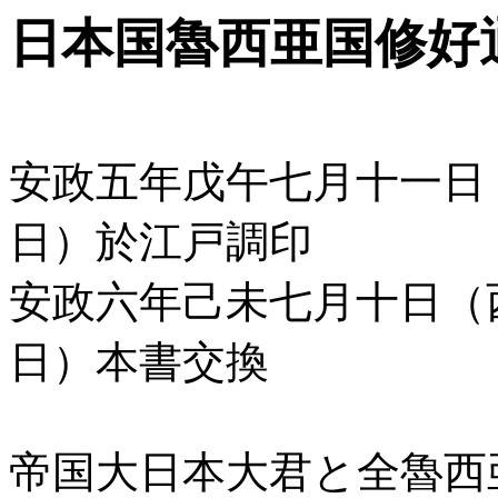
日本国魯西亜国修好
安政五年戊午七月十一日
日）於江戸調印
安政六年己未七月十日（
日）本書交換
帝国大日本大君と全魯西