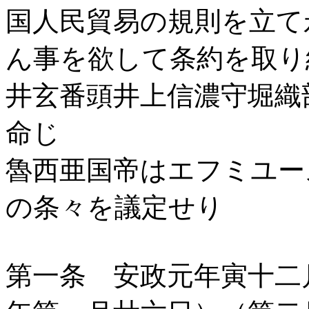
国人民貿易の規則を立て
ん事を欲して条約を取り
井玄番頭井上信濃守堀織
命じ
魯西亜国帝はエフミユー
の条々を議定せり
第一条 安政元年寅十二