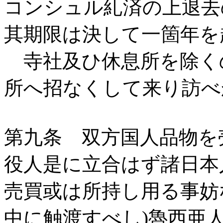
コンシュル糺済の上退去
其期限は決して一箇年を
寺社及ひ休息所を除く
所へ招なくして来り訪べ
第九条 双方国人品物を
役人是に立合はず諸日本
売買或は所持し用る事妨
中に触渡すべし)魯西亜