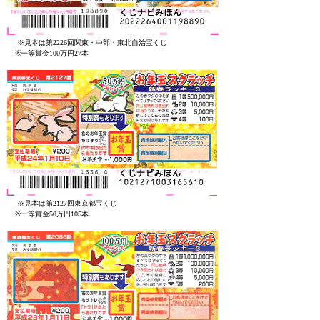
※見本は第2226回関東・中部・東北自治宝くじ
※一等賞金100万円27本
※見本は第2127回東京都宝くじ
※一等賞金50万円105本