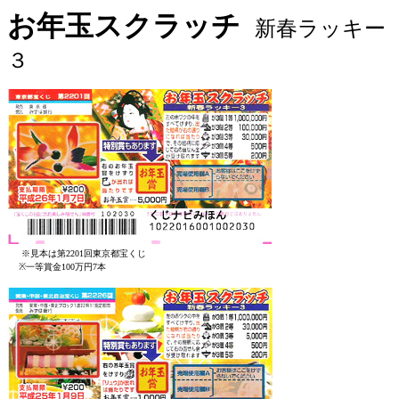
お年玉スクラッチ
新春ラッキー
３
※見本は第2201回東京都宝くじ
※一等賞金100万円7本