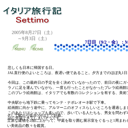
2005年8月27日（土）
～9月3日（土）
7日目（9/2・金）：
悲しくも日本に帰国する日。
JAL直行便のよいところは、夜遅い便であること。夕方までのほぼ丸1
今回は、この最終日の予定を全く決めていなかったので、前日の夜にガ
ラノに足を運んでいながら、一度も行ったことがなかったブレラ絵画館
このブレラ絵画館は、イタリアでも有数のコレクションを有する、美術
中央駅から地下鉄に乗ってモンテ・ナポレオーネ駅で下車。
絵画館に向かう途中に、アルマーニのオフィスらしいところを通過しま
このあたりはショップも多いので、歩いている人たちも、男女を問わず
そして駅から徒歩5分ほどで到着。
誌に登場できてしまいそうです。
立派な建物を2階に上がって、中庭を取り囲む展示室をぐるっと1周まわ
い美術品の数々を鑑賞。