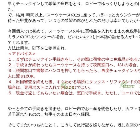
早くチェックインして希望の座席をとり、ロビーでゆっくりしようとの
た。
で、結局1時間以上、スーツケースの上に座って、ぼ～っとカウンター
待った甲斐があって、いつもの希望の席がとれたのだけは幸いでしたが
今回個人では初めて、スーツケースの中に買物品を入れたままの免税手
ミラノのJALカウンターの場合、だいたいいつも日本語の話せる人が1
てくれます。
方法は簡単。以下をご参照あれ。
＜アドバイス＞
１．まずはチェックイン手続きをし、その際に荷物の中に免税品がある
２．手続きが終わったらスーツケースを持って税関窓口へ。JALの場合
３．税関窓口で書類にハンコを押してもらったら、再度チェックインカ
人に渡せばOK。
４．出国審査を終えた後、すぐわかる場所にタックス・リファウンドの
場合は、専用ポストに入れておくだけでよい。
５．現金で返してもらいたい場合は、窓口で手続き。ただし、ユーロでは
やっと全ての手続きを済ませ、ロビー内でお土産を物色したり、カフェ
若干遅れたものの、無事そのまま日本へ帰国。
そしてまたいつものごとく、こうして旅行記を綴りながら、既に次回の