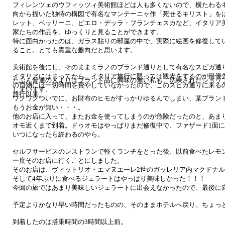
フィレンツェのウフィッツィ美術館ほどは人も多くないので、横たわる
向から描いた独特の構図で有名なマンテーニャ作「死せるキリスト」を
レット、ベッリーニ、ピエロ・デッラ・フランチェスカなど、イタリア
家たちの作品を、ゆっくりと見ることができます。
特に面白かったのは、ガラス貼りの部屋の中で、実際に絵画を修復して
ること。とても貴重な趣向だと思います。
美術館を後にし、そのままミラノのブランド通りとして有名なスピガ通
イタリアにはまってから、イタリア旅行に限っては観光をするのが最優
たぶん普通の人よりはブランド品に興味の無い私も、洗練されたショッ
の買物には一切時間を費やしていなかったので、このスピガ通りに来る
しまいます。
旅行以来。
ワクワクついでに、お財布のヒモがすっかりゆるんでしまい、某ブラン
もうお金が無い・・・。
他のお店に入って、またお金を使ってしまうのが危険だったのと、あま
オモ近くまで到着。ドゥオモはやっぱりまだ修復中で、ファザード1面
いつになったら終わるのやら。
セルフサービスのレストランで軽くランチをとった後、以前食べたレモ
一度そのお店に行くことにしました。
そのお店は、ヴィットリオ・エマヌエーレ2世のガッレリア内マクドナ
そして4年ぶりに食べるジェラートはやっぱり美味しかった！！！
今回の旅ではあまり美味しいジェラートに出会えなかったので、最後に
予定よりかなり早い時間だったものの、そのままホテルへ戻り、ちょっ
到着したのは搭乗時間の3時間以上前。