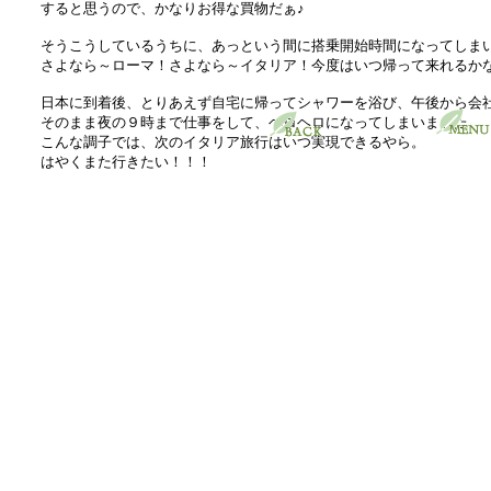
すると思うので、かなりお得な買物だぁ♪
そうこうしているうちに、あっという間に搭乗開始時間になってしま
さよなら～ローマ！さよなら～イタリア！今度はいつ帰って来れるか
日本に到着後、とりあえず自宅に帰ってシャワーを浴び、午後から会
そのまま夜の９時まで仕事をして、ヘロヘロになってしまいました。
こんな調子では、次のイタリア旅行はいつ実現できるやら。
はやくまた行きたい！！！