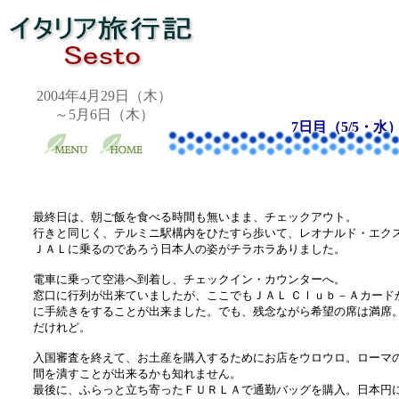
2004年4月29日（木）
～5月6日（木）
7日目（5/5・水
最終日は、朝ご飯を食べる時間も無いまま、チェックアウト。
行きと同じく、テルミニ駅構内をひたすら歩いて、レオナルド・エク
ＪＡＬに乗るのであろう日本人の姿がチラホラありました。
電車に乗って空港へ到着し、チェックイン・カウンターへ。
窓口に行列が出来ていましたが、ここでもＪＡＬ Ｃｌｕｂ－Ａカード
に手続きをすることが出来ました。でも、残念ながら希望の席は満席
だけれど。
入国審査を終えて、お土産を購入するためにお店をウロウロ。ローマ
間を潰すことが出来るかも知れません。
最後に、ふらっと立ち寄ったＦＵＲＬＡで通勤バッグを購入。日本円に