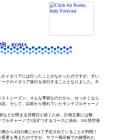
成田→ROMA
しかイタリアには行ったことがなかったのですが、ずい
ィークのイタリア旅行を決行することとなりました。今
ベストシーズン。そんな季節なのだから、せっかくなら
決定。そして、以前から憧れていたモンテプルチャーノ
術館などが閉まる月曜日と続くため、計画立案には難
プルチャーノで1泊ずつするコースに決め、JAL悟空発
の夜から4日の夜にかけて予定されていることが判明！
ス変更も考えたのですが、ヤフー掲示板での旅慣れた