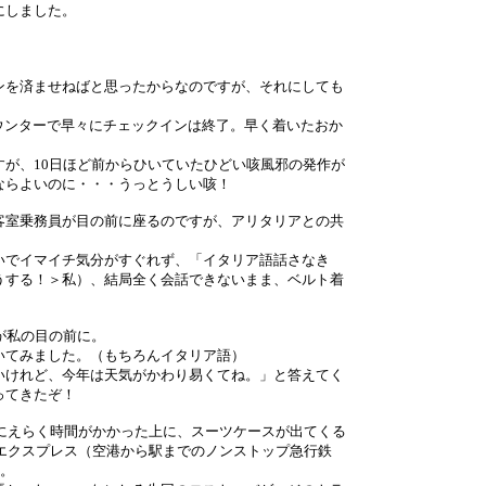
にしました。
ンを済ませねばと思ったからなのですが、それにしても
カウンターで早々にチェックインは終了。早く着いたおか
が、10日ほど前からひいていたひどい咳風邪の発作が
ならよいのに・・・うっとうしい咳！
客室乗務員が目の前に座るのですが、アリタリアとの共
！
いでイマイチ気分がすぐれず、「イタリア語話さなき
うする！＞私）、結局全く会話できないまま、ベルト着
が私の目の前に。
いてみました。（もちろんイタリア語）
いけれど、今年は天気がかわり易くてね。」と答えてく
ってきたぞ！
査にえらく時間がかかった上に、スーツケースが出てくる
・エクスプレス（空港から駅までのノンストップ急行鉄
た。