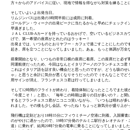
方々からのアドバイスに従い、現地で情報を得ながら対策を練ること
そしていよいよ出発当日。
リムジンバスは出発の3時間半前には成田に到着。
ゴールデン・ウィークの出発ピークに当たるからと早めにチェックイ
早過ぎました。
ＪＡＬ CLUB-Aカードを持っているおかげで、空いているビジネス
げで、第一希望の座席がとれたのはラッキー！
出発までは、いつものとおりヤフー・カフェで過ごすことにしたのです
起き、席を立つことになってしまいました。あぁ、もっと体調が万全
搭乗開始となり、いつもの非常口横の座席に着席。この座席だと必ず
同運航便だったため、今回はなんとイタリアーノのフランチェスコ君
これはイタリア語を話す良い機会だと思ったのですが、どうも咳のせ
ゃ」と思うと余計に気分が悪くなりそうだったので（そんなことでど
用サインが消え、フランチェスコ君は行ってしまいました。
そして12時間のフライトが終わり、着陸体制になったところでまた彼
「今度こそ！」と思い、「毎年この時期は曇りの日が多いの？」と聞
するとフランチェスコ君がニコニコ笑いながら、「いつもは晴れが多
れました。その後も少し会話。やったね！ちょっと旅気分が盛り上が
飛行機は定刻どおり18時35分にフィウミチーノ空港に到着。入国審
のがやけに遅かったので、19時37分発のテルミニ駅行きレオナルド
道）に乗れず、結局20時7分発の電車に乗ることになってしまいまし