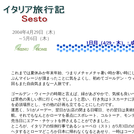
2004年4月29日（木）
～5月6日（木）
1日目（4/29・木）：
これまでは夏休みか年末年始、つまりメチャメチャ暑い時か寒い時に
ぶんマイレージが溜まったことに気をよくし、初めてゴールデン・ウ
回もまた自由気ままな一人旅です。
ゴールデン・ウィークの時期と言えば、緑があざやかで、気候も良い
ば景色の美しい所に行くべきでしょうと思い、行き先はトスカーナに
を必須場所とし、その他の計画も立てることにしたのです。
運悪く、5/1がメーデー、翌日がお店の閉まる日曜日、その翌日は美
航。それでもなんとかローマを基点にスポレート、コルトーナ、モンテ
売当日にエアー・チケットを押さえることができました。
ところが、イタリアの恒例行事であるショーペロ（スト）が5月3日の
ヘタするとローマどころか日本に帰れなくなるとあせり、一時はコー