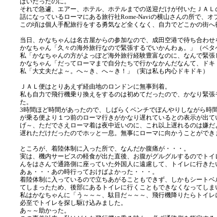
ぱいだったのに。
それで急遽、エアー、ホテル、ホテルまでの送迎だけが付いたＪＡＬ
話になっているローマにある旅行社Rome-Naviの横山さんの所で
この頃は個人手配旅行をする勇気など全くなく、自力でどこかの街へ
当日、かなちゃんは名古屋からの参加なので、成田空港で待ち合わせ
かなちゃん「久々の海外旅行なので緊張するでいかんわぁ。」（ベタ
私「かなちゃんの方がよっぽど海外旅行経験豊富なのに、なんで緊張
かなちゃん「だってローマまで自分たちで行かなかんだなんて、ドキ
私「大丈夫だよ～。へ～き、へ～き！」（実は私も内心ドキドキ）
ＪＡＬ便はとりあえず経由地のロンドンに無事到着。
私も自力で飛行機乗り換えをするのは初めてだったので、かなり緊張
た。
3時間ほど時間があったので、しばらくベンチでぼんやりしながら時
が乗る便より１つ前のローマ行きがかなり遅れているとの表示が出て
げ～、ただでさえローマ着は夜中近いのに、これ以上遅れるのは嫌だ
遅れただけだったのでホッと一息。無事にローマに向かうことができ
ところが、着陸体制に入った所で、なんだか腹痛が・・・。
実は、機内サービスの軽食が出た直後、お腹がグルグルするのでトイ
んをはさんで通路側に座っていた外国人に遠慮して、トイレに行きた
あぁ・・・あの時行っておけばよかった・・・。
着陸体制に入っているので立ちあがることもできず、しかもシートベ
てしまったため、後部にあるトイレに行くこともできなくなってしま
私はかなちゃんに「う～～～、駄目だ～～～、飛行機降りたらトイレ
必至でトイレを探し駆け込みました。
あ～～助かった。