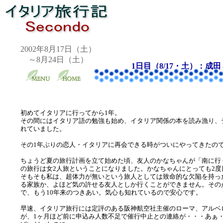
2002年8月17日（土）
～8月24日（土）
1日目（8/17・土）：成田
初めてイタリアに行ってから1年。
その間にはイタリア語の勉強も始め、イタリア関係の本を読み漁り、
れていました。
その1年ぶりの恋人・イタリアに再会できる時がついにやってきたの
ちょうど夏の旅行計画を立て始めた頃、友人のかなちゃんが「南に行
の旅行は女2人旅ということになりました。かなちゃんにとっても2
そもそも私は、超体力が無いという旅人としては致命的な欠陥を持っ
る家族か、よほど気の許せる友人としか行くことができません。その
で、もう10年来のつきあい。気心も知れているので安心です。
早速、イタリア旅行には定評のある阪神航空社主催のローマ、アルベ
が、1ヶ月ほど前に申込み人数不足で催行中止との連絡が・・・あぁ