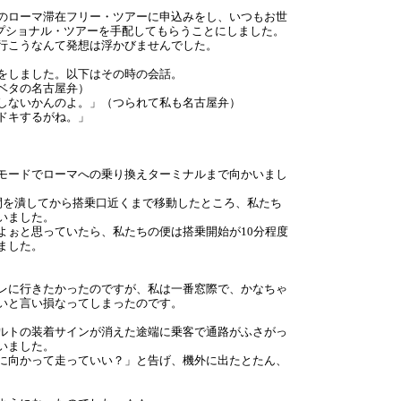
のローマ滞在フリー・ツアーに申込みをし、いつもお世
、オプショナル・ツアーを手配してもらうことにしました。
行こうなんて発想は浮かびませんでした。
をしました。以下はその時の会話。
ベタの名古屋弁）
しないかんのよ。」（つられて私も名古屋弁）
ドキするがね。」
モードでローマへの乗り換えターミナルまで向かいまし
間を潰してから搭乗口近くまで移動したところ、私たち
いました。
よぉと思っていたら、私たちの便は搭乗開始が10分程度
ました。
レに行きたかったのですが、私は一番窓際で、かなちゃ
いと言い損なってしまったのです。
ルトの装着サインが消えた途端に乗客で通路がふさがっ
いました。
に向かって走っていい？」と告げ、機外に出たとたん、