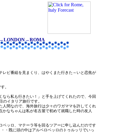
→LONDON→ROMA
テレビ番組を見まくり、はやくまた行きた～いと恋焦が
です。
くなら私も行きたい！」と手を上げてくれたので、今回
度目のイタリア旅行です。
た人間なので、海外旅行は少々のワガママを許してくれ
点かなちゃんは私が名古屋で初めて就職した時の友人
ロベッロ、マテーラ等を回るツアーに申し込んだのです
・・・既に頭の中はアルベロベッロのトゥルッリでいっ