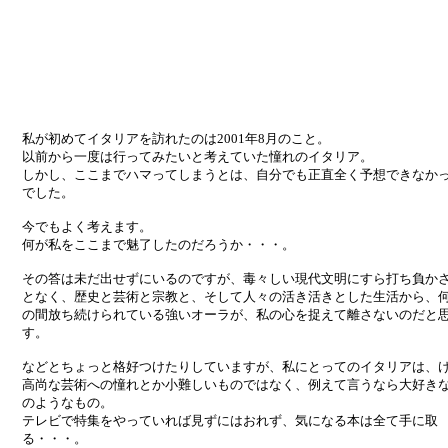
私が初めてイタリアを訪れたのは2001年8月のこと。
以前から一度は行ってみたいと考えていた憧れのイタリア。
しかし、ここまでハマってしまうとは、自分でも正直全く予想できなか
でした。
今でもよく考えます。
何が私をここまで魅了したのだろうか・・・。
その答は未だ出せずにいるのですが、毒々しい現代文明にすら打ち負か
となく、歴史と芸術と宗教と、そして人々の活き活きとした生活から、
の間放ち続けられている強いオーラが、私の心を捉えて離さないのだと
す。
などとちょっと格好つけたりしていますが、私にとってのイタリアは、
高尚な芸術への憧れとか小難しいものではなく、例えて言うなら大好き
のようなもの。
テレビで特集をやっていれば見ずにはおれず、気になる本は全て手に取
る・・・。