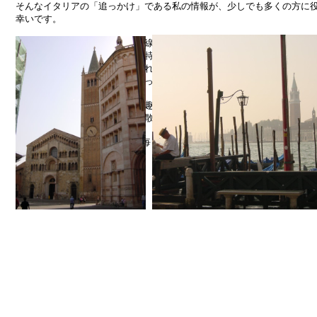
そんなイタリアの「追っかけ」である私の情報が、少しでも多くの方に
幸いです。
そして更にもうひとつの私の琴線に共鳴したもの・・・。
それがイタリア語です。その独特なリズムと音色が、私の耳にとても心
き、まるで楽器の音色に魅せられてそれを習い始めるかのごとく、イタ
勉強にまで手を伸ばすこととなってしまったのです。
イタリアと出会うまでの私は無趣味で、仕事をして、家に帰ったらテレ
て、寝て、食べて、休みの日は散歩して、と繰り返すだけの毎日でした
“Buon Giorno!”の一言が、私の毎日を潤いのあるものにかえてくれたの
by 管理人・りん