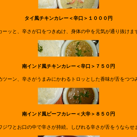
タイ風チキンカレー＜辛口＞１０００円
カーッと、辛さが口をつきぬけ、身体の中を元気が通り抜けま
南インド風チキンカレー＜辛口＞７５０円
めツーン、辛さがうまみにかわるトロッとした香味が舌をつつ
南インド風ビーフカレー＜大辛＞８５０円
ワジワとお口の中で辛さが持続。しびれる辛さが舌をうならせ