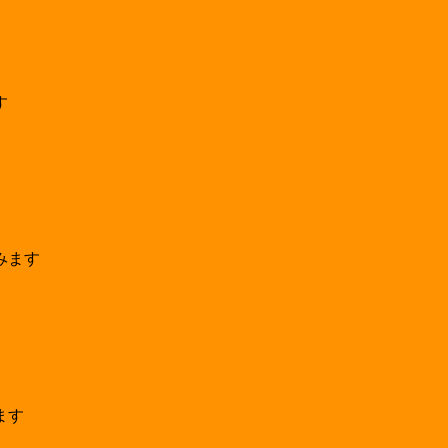
す
みます
ます