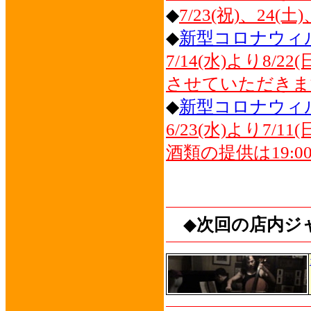
◆
7/23(祝)、24
◆
新型コロナウィ
7/14(水)より8/
させていただきま
◆
新型コロナウィ
6/23(水)より7/
酒類の提供は19:
◆
次回の店内ジ