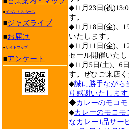
■
営業案内・マップ
◆11月23日(祝)
■
イベントスペース
す。
■
ジャズライブ
◆11月18日(金)、
いたします。
■
お届け
◆11月11日(金)、
■
サイトマップ
セール開催いたし
■
アンケート
◆11月5日(土)、
す。ぜひご来店く
◆
誠に勝手ながら
り感謝いたします
◆
カレーのモコモ
◆
カレーのモコモ
なカレー1品サービ