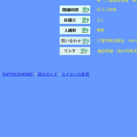
車：三浦縦貫道路 林IC→
出入り自由
なし
無料
三浦市観光協会 046-88
施設関連（花の写真等
PAPYRUS[HOME]
>
花のガイド
>
スイセンの名所