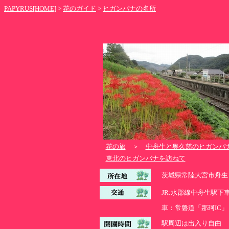
PAPYRUS[HOME]
>
花のガイド
>
ヒガンバナの名所
花の旅
＞
中舟生と奥久慈のヒガンバ
東北のヒガンバナを訪ねて
茨城県常陸大宮市舟生 
JR:水郡線中舟生駅下車
車：常磐道「那珂IC」
駅周辺は出入り自由