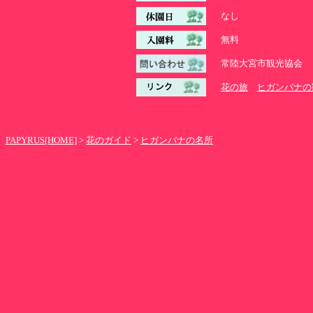
なし
無料
常陸大宮市観光協会 0295
花の旅
ヒガンバナの
PAPYRUS[HOME]
>
花のガイド
>
ヒガンバナの名所