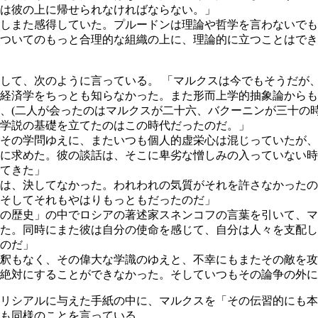
は彼の上に帰せられなければならない。」
しまた感得していた。プルードンは理論や哲学を言わないでも
ついてのもっと合理的な組織の上に、理論的に立つことはでき
して、次のように言っている。 「マルクスは今でもそうだが
経済学をちっとも知らなかった。また形而上学的抽象論からも
、(二人が会ったのはマルクスが二十六、バクーニンが三十の
学説の基礎を立てたのはこの時代だったのだ。」
その学問ゆえに、またいつも個人的虚栄心は混じっていたが、
に求めた。彼の談話は、そこに卑劣な憎しみの入っていない時
てきた」
は、決してなかった。われわれの気質がそれを許さなかったの
そしてそれもやはりもっともだったのだ」
の歴史」の中でロシアの著述家スネンコフの言葉を引いて、マ
た。同時にまた彼は自分の使命を感じて、自分は人々を支配し
のだ」
釈もなく、その偉大な学識のゆえと、不幸にもまたその敵を攻
絶対にすることができなかった。そしていつもその論争の外に
リシアルに与えた手紙の中に、マルクスを「その伝習的にも本
も同様のことを言っている。