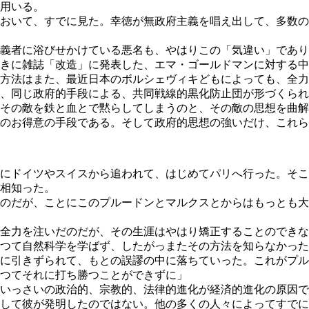
用いる。
おいて、すでに見た。幸徳が無政府主義を唱え出して、多数の
義者に浴びせかけている悪名も、やはりこの「気違い」であり
きに雑誌「改造」に発表した、エマ・ゴールドマンに対する中
方法はまた、最近日本のボルシェヴィキどもによっても、全力
、同じ政府的手段による、共同戦線的黒化防止団が形づくられ
その敵を鉄と血とで黙らしてしまうのと、その敵の思想を曲解
のお得意の手段である。そして政府的思想の強いだけ、これら
にドイツやスイスから追われて、はじめてパリへ行った。そこ
相知った。
のだが、ことにこのプルードンとマルクスとからはもっとも大
全力を注いだのだが、その生涯はやはり矯正することのできな
つて自然科学を学ばず、したがっまたその方法を知らなかった
に引きずられて、もとの誤謬の中に落ちていった。これがプル
つてそれに打ち勝つことができずに」
いっさいの政治的、宗教的、法律的進化が経済的進化の原因で
して彼が発明したのではない。他の多くの人々によってすでに