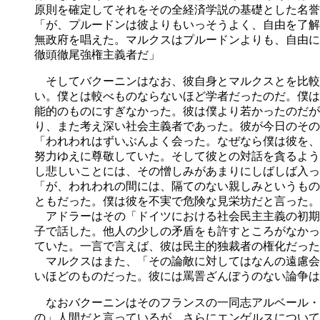
原則を確定してそれをその全経済学説の基礎とした名誉
「が、プルードンは彼よりもいっそうよく、自由を了解
無政府を唱えた。マルクスはプルードンよりも、自由に
徹頭徹尾強権主義者だ」
そしてバクーニンはなお、彼自身とマルクスとを比較
い。僕とは較べものならないほど学者だったのだ。僕は
能的のものにすぎなかった。彼は僕より若かったのだが
り、また考え深い社会主義者であった。彼が今日のその
「われわれはずいぶんよく会った。なぜなら僕は彼を、
努力ゆえに尊敬していた。そして彼との対話を貪るよう
し悲しいことには、その憎しみがあまりにしばしば入っ
「が、われわれの間には、隔てのない親しみというもの
ともだった。僕は彼を不実で危険な見栄坊だと言った。
アドラーはその「ドイツにおける社会民主主義の初期
子で話した。他人の少しの矛盾をも許すところがなかっ
ていた。一言で言えば、彼は民主的独裁者の権化だった
マルクスはまた、「その論敵に対してはなんの遠慮会
いほどのものだった。彼には罵詈ざんぼうのない論争は
なおバクーニンはそのフランスの一同志アルベール・
の」人間だと言っているが、さらにエンゲルスについて