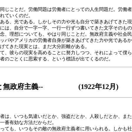
同じことだ。労働問題は労働者にとっての人生問題だ。労働者
れていくのだ。
ある、光である。しかしその力や光も自分で築きあげてきた現
には、自分で一字一字、一行一行ずつ書いてきた文字そのもの
念、理想についても、やはり同じことだ。無政府主義や社会民
ッパやアメリカの労働者自身が築きあげてきた力や光であるか
げてきた現実とは、まだ大分距離がある。
て、彼らの現実を高めることに努力しつつ、それによって僕ら
者のごとくに思索する、という標語が出てくるのだ。
と無政府主義-- (1922年12月)
者は、いつも気違いだとか、強盗だとか、人殺しだとか、また
一番有効な方法だからだ。
っても、いつもその敵の無政府主義者に用いられる。しかも社