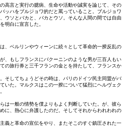
の高言と実行の臆病、生命や活動や誠実を論じて、その
バッハをブルジョワ的だと罵っていること。ブルジョワ
、ウソとバカと、バカとウソ。そんな人間の間では自由
を明白に宣言した。
は、ベルリンやウィーンに続々として革命的一揆反乱の
が、もしフランスにバクーニンのような男が三百人もい
ての旅行券と三千フランの金とを持たして、フランスか
。そしてちょうどその時は、パリのドイツ民主同盟がバ
ていた。マルクスはこの一揆について猛烈にヘルヴェク
。
らは一般の情勢を僕よりもよく判断していた。が、彼ら
めに、熱心に弁護したのだ。そしてそれからわれわれの
主義と革命の宣伝をやり、またそこのすぐ鎮圧された一