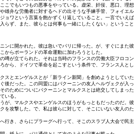
ここでもいつもの悪事をやっている。虚栄、奸佞、悪口、理想
や雄弁な労働者に対するヘドの出そうな手練手管、フォイエル
ジョワという言葉を飽かずくり返していること。一言でいえば
入らず、また、彼らとは何事も一緒にしたくない」ということ
ニンに開かれた。彼は急いでパリに帰った。が、すぐにまた彼
こからポーランドの革命運動に加わろうとした。
の噂が立てられた。それは当時のフランスの労働大臣フロコン
ろから、ドイツで革命を起こすという条件で、フランス人とし
クスとエンゲルスとが「新ライン新聞」を創めようとしていた
ぐ後だった。この同盟にはバクーニンの友人ヘルヴェクが入っ
そのためについにバクーニンとマルクスとは絶交してしまった
ている。
うが、マルクスやエンゲルスのほうがもっともだったのだ。彼
クを攻撃した。で、私は彼らに対して、そこにいない友人のた
へ行き、さらにプラーグへ行って、そこのスラブ人大会で民主
聞」紙上に、パリ通信として次のような記事が載った。