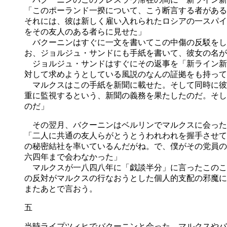
「このポーランド一揆について、こう断言する者がある
それには、彼は新しく雇い入れられたロシアの一スパイ
をその友人のある者らに見せた」
バクーニンはすぐに一文を書いてこの中傷の反駁をし
お、ジョルジュ・サンドにも手紙を書いて、彼女の名が
ジョルジュ・サンドはすぐにその返事を「新ライン新
対して求めようとしている風説のなんの証拠をも持って
マルクスはこの手紙を新聞に載せた。そして同時に彼
重に監視するという、新聞の義務を果たしたのだ。そし
のだ」
その翌月、バクーニンはベルリンでマルクスに会った
「二人に共通の友人らがとうとうわれわれを握手させて
の秘密結社を率いているんだがね。で、僕がその党員の
六四年まで会わなかった」
マルクスが一八四八年に「戯談半分」に言ったこのこ
の反対がマルクスの行なおうとした個人的支配の邪魔に
またあとで言おう。
五
当時ライプツィヒでバクーニンと会った、マルクスやバ