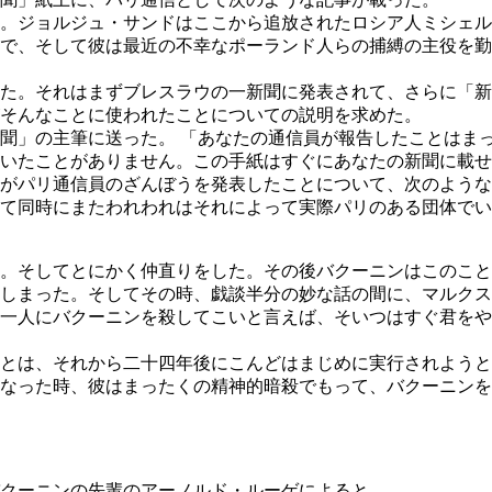
。ジョルジュ・サンドはここから追放されたロシア人ミシェル
で、そして彼は最近の不幸なポーランド人らの捕縛の主役を勤
た。それはまずブレスラウの一新聞に発表されて、さらに「新
そんなことに使われたことについての説明を求めた。
聞」の主筆に送った。 「あなたの通信員が報告したことはま
いたことがありません。この手紙はすぐにあなたの新聞に載せ
がパリ通信員のざんぼうを発表したことについて、次のような
て同時にまたわれわれはそれによって実際パリのある団体でい
。そしてとにかく仲直りをした。その後バクーニンはこのこと
しまった。そしてその時、戯談半分の妙な話の間に、マルクス
一人にバクーニンを殺してこいと言えば、そいつはすぐ君をや
とは、それから二十四年後にこんどはまじめに実行されようと
なった時、彼はまったくの精神的暗殺でもって、バクーニンを
クーニンの先輩のアーノルド・ルーゲによると、