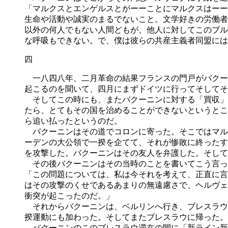
「マルクスとエンゲルスとがーーことにマルクスはーー
生命や活動や誠実のまるでないこと。文学好きの労働者
以外の何人でもない人間どもが、他人に対してこのブル
な呼吸もできない。で、僕は彼らの共産主義者同盟には
四
一八四八年、二月革命の結果フランスの門戸がバクー
起こるのを聞いて、四月にまずドイツに行ってそしてそ
そしてこの時にも、またバクーニンに対する「買収」
たら、とてもその国を治めることができないというとこ
ら追い払ったというのだ。
バクーニンはその道でコロンに寄った。そこではマル
ーデンの大公領で一揆を企てて、それが惨敗に終ったす
を攻撃した。バクーニンはその友人を弁護した。そして
その後バクーニンはその当時のことを書いてこう言っ
「この問題については、私は今それを考えて、正直に言
はその攻撃のくせであるあまりの無遠慮さで、ヘルヴェ
衝突が起こったのだ。」
それからバクーニンは、ベルリンへ行き、ブレスラウ
揆運動にも加わった。そしてまたブレスラウに帰った。
バクーニンのこのブレスラウ滞在の間に「新ライン新