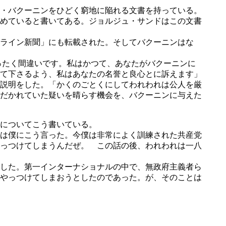
・バクーニンをひどく窮地に陥れる文書を持っている。
めていると書いてある。ジョルジュ・サンドはこの文書
ライン新聞」にも転載された。そしてバクーニンはな
ったく間違いです。私はかつて、あなたがバクーニンに
て下さるよう、私はあなたの名誉と良心とに訴えます」
説明をした。「かくのごとくにしてわれわれは公人を厳
だかれていた疑いを晴らす機会を、バクーニンに与えた
についてこう書いている。
は僕にこう言った。今僕は非常によく訓練された共産党
っつけてしまうんだぜ。 この話の後、われわれは一八
した。第一インターナショナルの中で、無政府主義者ら
やっつけてしまおうとしたのであった。が、そのことは