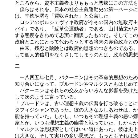
ところから、資本主義者よりももっと悪辣にこの方法を
僕らはそれを、日本の社会主義運動史の第一ページに
は、幸徳や堺を「買収された」と公言した。
ロシアのボルシェヴィキ政府が今その国内の無政府主
パイ」であり、「反革命運動者」である。山川菊栄がさ
する態度をきわめて忠実に翻訳したものだ。そしてこの
政府とこれにとって代わろうとする将来の赤色政府との
由来、残忍と陰険とは政府的思想のつきものである。
して個人的信用をなくさしてしまうのとは、政府的思想
二
一八四五年七月、バクーニンはその革命的思想のため
知り合いになって、プルードンやマルクスともはじめて
バクーニンはそれらの交友からいろんな影響を受けた
して次のように言っている。
「プルードンは、古い理想主義の伝習を打ち破ることに
タフィジシャンであった。彼の大きなふしあわせは、か
能を持っていた。しかし、いつもその理想主義の悪い癖
家とが、いつも理想主義の幽霊と戦っていた。しかもか
「マルクスは思想家としてはいい道にあった。彼は史上
は大きな、そして実りの多い思想だ。もっともそれは決