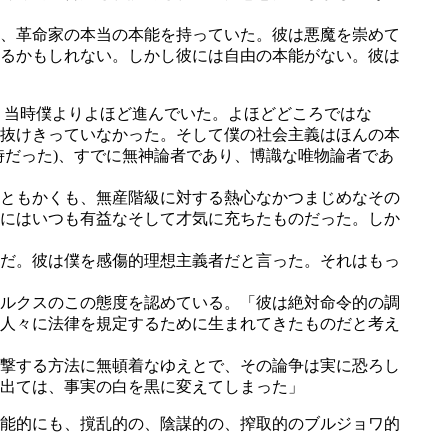
、革命家の本当の本能を持っていた。彼は悪魔を崇めて
るかもしれない。しかし彼には自由の本能がない。彼は
、当時僕よりよほど進んでいた。よほどどころではな
抜けきっていなかった。そして僕の社会主義はほんの本
時だった)、すでに無神論者であり、博識な唯物論者であ
ともかくも、無産階級に対する熱心なかつまじめなその
にはいつも有益なそして才気に充ちたものだった。しか
だ。彼は僕を感傷的理想主義者だと言った。それはもっ
ルクスのこの態度を認めている。「彼は絶対命令的の調
人々に法律を規定するために生まれてきたものだと考え
撃する方法に無頓着なゆえとで、その論争は実に恐ろし
出ては、事実の白を黒に変えてしまった」
能的にも、撹乱的の、陰謀的の、搾取的のブルジョワ的