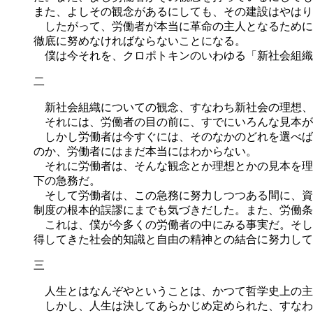
また、よしその観念があるにしても、その建設はやはり
したがって、労働者が本当に革命の主人となるために
徹底に努めなければならないことになる。
僕は今それを、クロポトキンのいわゆる「新社会組織
二
新社会組織についての観念、すなわち新社会の理想、
それには、労働者の目の前に、すでにいろんな見本が
しかし労働者は今すぐには、そのなかのどれを選べば
のか、労働者にはまだ本当にはわからない。
それに労働者は、そんな観念とか理想とかの見本を理
下の急務だ。
そして労働者は、この急務に努力しつつある間に、資
制度の根本的誤謬にまでも気づきだした。また、労働条
これは、僕が今多くの労働者の中にみる事実だ。そし
得してきた社会的知識と自由の精神との結合に努力して
三
人生とはなんぞやということは、かつて哲学史上の主
しかし、人生は決してあらかじめ定められた、すなわ