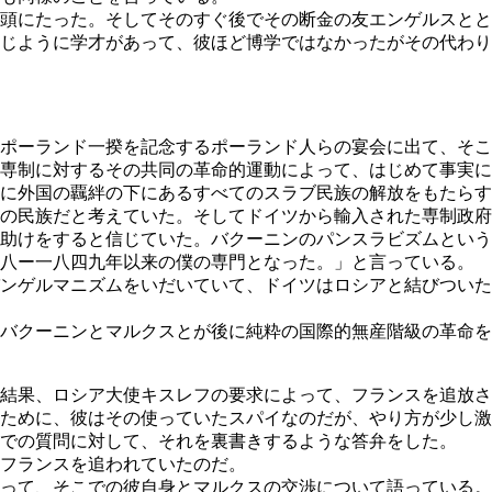
頭にたった。そしてそのすぐ後でその断金の友エンゲルスとと
じように学才があって、彼ほど博学ではなかったがその代わり
ポーランド一揆を記念するポーランド人らの宴会に出て、そこ
専制に対するその共同の革命的運動によって、はじめて事実に
に外国の覊絆の下にあるすべてのスラブ民族の解放をもたらす
の民族だと考えていた。そしてドイツから輸入された専制政府
助けをすると信じていた。バクーニンのパンスラビズムという
八ー一八四九年以来の僕の専門となった。」と言っている。
ンゲルマニズムをいだいていて、ドイツはロシアと結びついた
バクーニンとマルクスとが後に純粋の国際的無産階級の革命を
結果、ロシア大使キスレフの要求によって、フランスを追放さ
ために、彼はその使っていたスパイなのだが、やり方が少し激
での質問に対して、それを裏書きするような答弁をした。
フランスを追われていたのだ。
って、そこでの彼自身とマルクスの交渉について語っている。