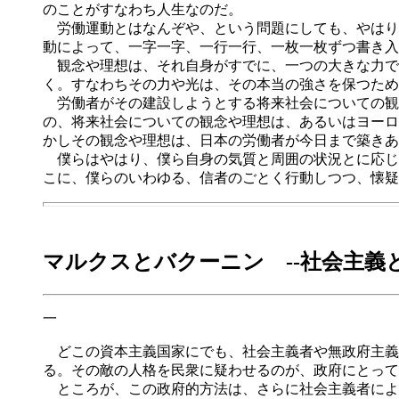
のことがすなわち人生なのだ。
労働運動とはなんぞや、という問題にしても、やはり
動によって、一字一字、一行一行、一枚一枚ずつ書き入
観念や理想は、それ自身がすでに、一つの大きな力で
く。すなわちその力や光は、その本当の強さを保つため
労働者がその建設しようとする将来社会についての観
の、将来社会についての観念や理想は、あるいはヨーロ
かしその観念や理想は、日本の労働者が今日まで築きあ
僕らはやはり、僕ら自身の気質と周囲の状況とに応じ
こに、僕らのいわゆる、信者のごとく行動しつつ、懐疑
マルクスとバクーニン --社会主義
一
どこの資本主義国家にでも、社会主義者や無政府主義
る。その敵の人格を民衆に疑わせるのが、政府にとって
ところが、この政府的方法は、さらに社会主義者によ