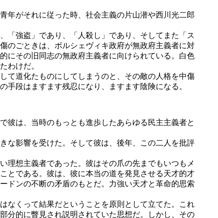
青年がそれに従った時、社会主義の片山潜や西川光二郎
、「強盗」であり、「人殺し」であり、そしてまた「ス
傷のごときは、ボルシェヴィキ政府が無政府主義者に対
的にその旧同志の無政府主義者に向けられている。白色
たわけだ。
して道化たものにしてしまうのと、その敵の人格を中傷
の手段はますます残忍になり、ますます陰険になる。
で彼は、当時のもっとも進歩したあらゆる民主主義者と
きな影響を受けた。そして彼は、後年、この二人を批評
い理想主義者であった。彼はその爪の先までもいつもメ
ことである。彼は、彼に本当の道を発見させる天才的才
ードンの不断の矛盾のもとだ。力強い天才と革命的思索
はなくって結果だということを原則として立てた。これ
部分的に瞥見され説明されていた思想だ。しかし、その