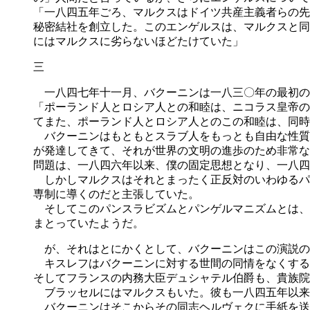
「一八四五年ごろ、マルクスはドイツ共産主義者らの先
秘密結社を創立した。このエンゲルスは、マルクスと同
にはマルクスに劣らないほどたけていた」
三
一八四七年十一月、バクーニンは一八三〇年の最初の
「ポーランド人とロシア人との和睦は、ニコラス皇帝の
てまた、ポーランド人とロシア人とのこの和睦は、同時
バクーニンはもともとスラブ人をもっとも自由な性質
が発達してきて、それが世界の文明の進歩のため非常な
問題は、一八四六年以来、僕の固定思想となり、一八四
しかしマルクスはそれとまったく正反対のいわゆるパ
専制に導くのだと主張していた。
そしてこのパンスラビズムとパンゲルマニズムとは、
まとっていたようだ。
が、それはとにかくとして、バクーニンはこの演説の
キスレフはバクーニンに対する世間の同情をなくする
そしてフランスの内務大臣デュシャテル伯爵も、貴族院
ブラッセルにはマルクスもいた。彼も一八四五年以来
バクーニンはそこからその同志ヘルヴェクに手紙を送