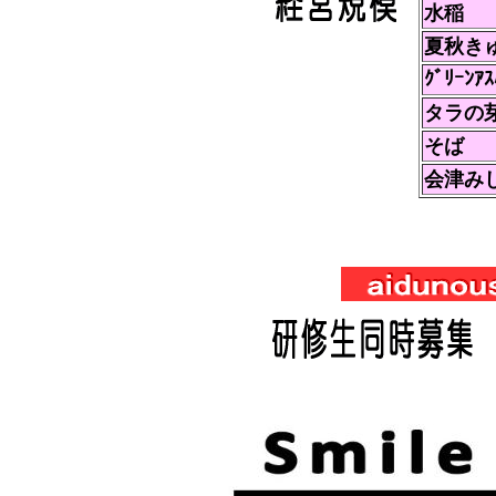
水稲
夏秋き
ｸﾞﾘｰﾝｱｽ
タラの
そば
会津み