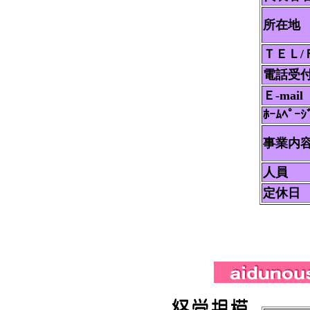
所在地
ＴＥＬ/
電話受
Ｅ-mail
ﾎｰﾑﾍﾟｰｼ
事業内
人員
定休日