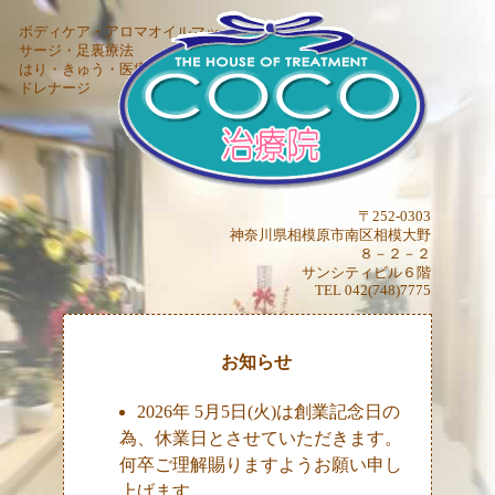
ボディケア・アロマオイルマッ
サージ・足裏療法
はり・きゅう・医療徒手リンパ
ドレナージ
〒252-0303
神奈川県相模原市南区相模大野
８－２－２
サンシティビル６階
TEL 042(748)7775
お知らせ
2026年 5月5日(火)は創業記念日の
為、休業日とさせていただきます。
何卒ご理解賜りますようお願い申し
上げます。