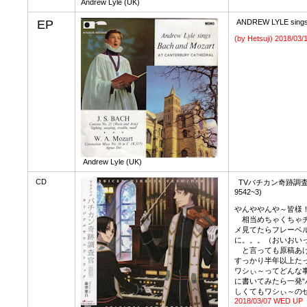
Andrew Lyle (UK)
EP
ANDREW LYLE sings a
(by Hetsuji)
2018/03/
Andrew Lyle (UK)
CD
TVバチカン奇跡調査
9542~3)
やんややんや～皆様
相当めちゃくちゃチ
メ見てたらフレーベ
に。。。（おいおい
と言っても原稿あげ
すっかり半年以上た
ワシぃ～ってどんな
に書いてみたら一発“
しくてもワシぃ～の
2018/03/07 WED UP