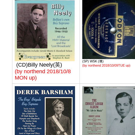
(SP) WSK (墺)
(CD)Billy Neely(英)
(by northend 2018/10/09TUE up)
(by northend 2018/10/8
MON up)