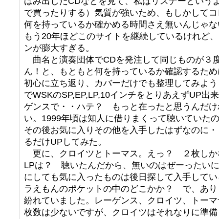
はみ出したCDなどを見て、私はリスナーという
で買ったりする）気質が強いため、もしかしてコ
何を持っているか確かめる時間さえ無いんじゃな
もう20年ほどこのサイトを継続しているけれど、
ンが膨大すぎる。
曲名と演奏団体でCDを発注して同じものが３
ん！と、もともと何を持っているか確認するため
初心に立ち返り、カバーだけでも整理してみよう
でWSKのSP,EP,LP,10インチをとりあえずU
ゲンスで・・ハテ？ もっと在ったと思うんだけ
い。1999年頃は知人に借りまくって聴いていた
その後お気に入りその他を入手したはずなのに・
るだけUPしてみた。
更に、クロイツとトーマス。えっ？ ２枚しか
LPは？ 聴いたんだから、無いのはぜーったい
にしても気に入ったものは後日探して入手しているは
ラえもんのポケットの中のどこかか？ で、あり
紛れていました。レーゲンス、クロイツ、トーマ
枚数は少ないですが、クロイツはそれなりに準備