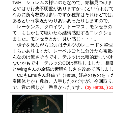
T&H シュレムス様いのちなので、結構見つけま
とやはり行先不明盤がありますが…)というわけ
なみに所有枚数は多いですが種類はそれほどでは
あるという状況がわりあいあったりしますので。
レーゲンス、クロイツ、トーマス、モンセラの
て、もしかして聴いたら結構感動するコレクショ
ました。モンセラとか、良い感じ・・・。
様子を見ながら12月はテルツのレコードを整理し
くらいありますが、レーベルごとに分けたら複数
んなのは無さそうです。テルツは比較的新しいCh
ないかもです。テルツのCDは整理しました。相
とWingさんの原稿の素晴らしさを改めて感じま
CDもEmuさん経由で（Hetsuji好みのもの
奏団体とか）数枚、入手したのですが、今回取り
で、音の感じが一番良かったです。
(by Hetsuji) 