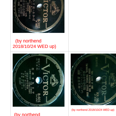
(by northend
2018/10/24 WED up)
(by northend 2018/10/24 WED up)
(by northend