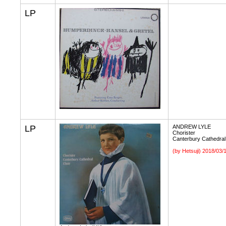
LP
LP
ANDREW LYLE
Chorister
Canterbury Cathedral
(by Hetsuji)
2018/03/