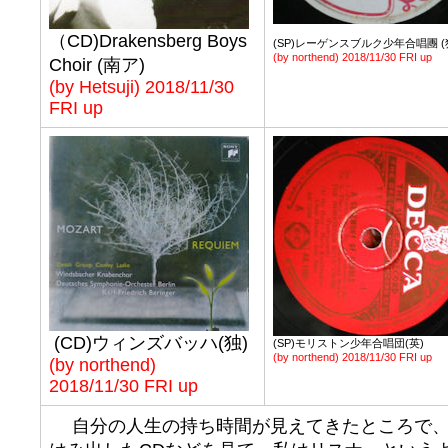
（CD)Drakensberg Boys
(SP)レーゲンスブルク少年合唱團 (
(by northend) 2018/11/30 FRI up
Choir (南ア)
(by Hetsuji)
2018/
11
/30
FRI
up
(CD)ウィンズバッハ(独)
(SP)モリストン少年合唱団(英)
(by northend) 2018/11/30 FRI up
(by northend)
2018/11/30 FRI up
自分の人生の持ち時間が見えてきたところで、