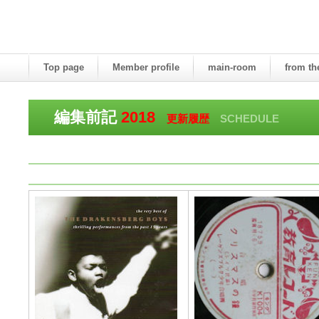
Top page
Member profile
main-room
from th
編集前記
2018
更新履歴
SCHEDULE
ご連絡は、013年