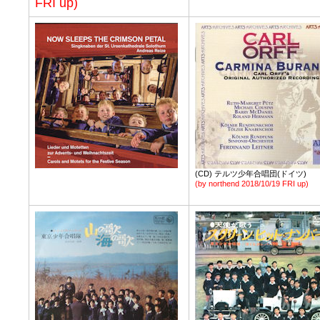
FRI up)
(CD)
テルツ少年合唱団(ドイツ)
(by northend 2018/10/19 FRI up)