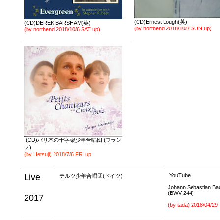
(CD)Ernest Lough(英)
(CD)DEREK BARSHAM(英)
(by northend 2018/10/7 SUN up)
(by northend 2018/10/6 SAT up)
(CD)パリ木の十字架少年合唱団 (フラン
ス)
(by Hetsuji) 2018/7/6 FRI up
Live
YouTube
テルツ少年合唱団(ドイツ)
Johann Sebastian Bac
(BWV 244)
2017
(by tada) 2018/04/2