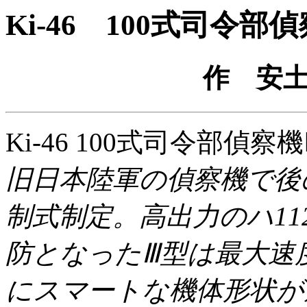
Ki-46 100式司令部
作 安土
Ki-46 100式司令部
旧日本陸軍の偵察機で後の
制式制定。高出力のハ11
防となったⅢ型は最大速度
にスマートな機体形状が