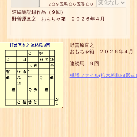
2
☖９五馬 ☖６五香 ☖８
五歩 ☖６五銀 ☖６五金
連続馬記録作品（９回）

3
☗３五馬
野曽原直之　おもちゃ箱　２０２６年４月
4
☖５九馬 ☖５六香 ☖５
七香
5
☗１三馬
6
☖１五馬
7
☗２二馬
野曽原直之
8
☖３三馬 ☖３三香 ☖３
おもちゃ箱 ２０２６年４月
三銀打
9
☗同 馬
連続馬 ９回
10
☖同 銀
11
☗４六金
棋譜ファイル(柿木将棋kif形式
12
☖４四玉
13
☗４五香
14
☖５三玉
15
☗４二角
16
☖同 銀
17
☗５二と
18
☖同 玉
19
☗４二香成
20
☖６一玉
21
☗５二銀
22
☖７一玉