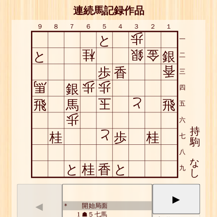
連続馬記録作品
９
８
７
６
５
４
３
２
１
歩
と
一
桂
銀
金
と
銀
二
香
歩
香
三
馬
歩
歩
銀
四
玉
と
飛
馬
飛
五
歩
六
持
と
桂
歩
桂
七
駒
八
な
と
桂
香
と
九
し
▶
◀
開始局面
*
1
☗５七馬