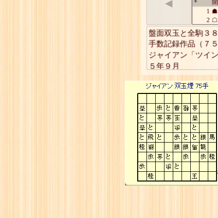
◀
開
*
1
☗
2
☖
3
☗
盤面双玉と全駒３
4
☖
手数記録作品（７５
5
☗
ジャイアン「ツイ
6
☖
５年９月
7
☗
8
☖
9
☗
10
☖
11
☗
12
☖
13
☗
14
☖
15
☗
16
☖
17
☗
18
☖
19
☗
20
☖
21
☗
22
☖
23
☗