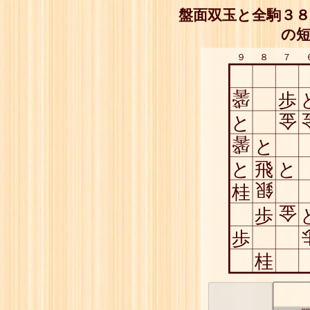
盤面双玉と全駒３８
の短
９
８
７
香
歩
成
金
と
香
と
成
と
飛
と
銀
桂
金
歩
歩
桂