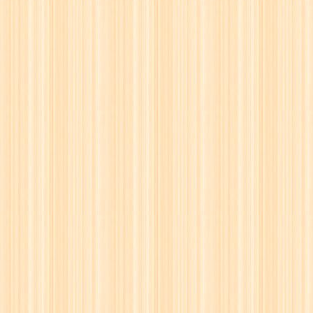
72
☖
73
☗
74
☖
75
☗