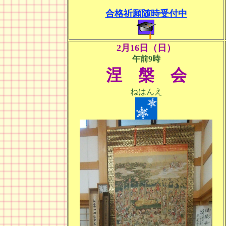
合格祈願随時受付中
2月16日（日）
午前9時
涅 槃 会
ねはんえ