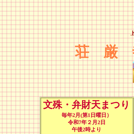
荘 厳
文殊・弁財天まつり
毎年2月(第1日曜日）
令和7年２月2日
午後2時より