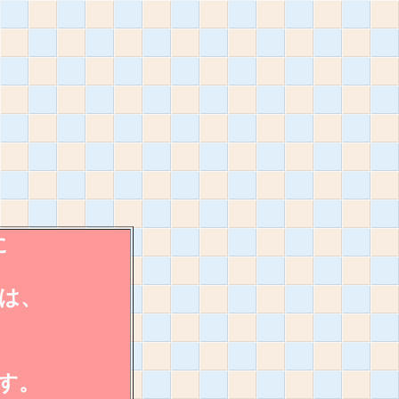
に
は、
す。