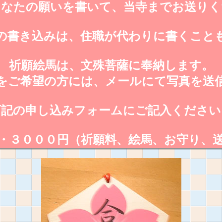
あなたの願いを書いて、当寺までお送りく
の書き込みは、住職が代わりに書くこと
祈願絵馬は、文殊菩薩に奉納します。
をご希望の方には、メールにて写真を送
下記の申し込みフォームにご記入ください
・３０００円（祈願料、絵馬、お守り、