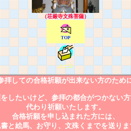
（荘厳寺文殊菩薩）
TOP
メール
参拝しての合格祈願が出来ない方のため
願をしたいけど、参拝の都合がつかない方
代わり祈願いたします。
合格祈願を申し込まれた方には、
込書と絵馬、お守り、文殊くまでを送りま