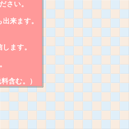
ださい。
も出来ます。
信します。
。
送料含む。）