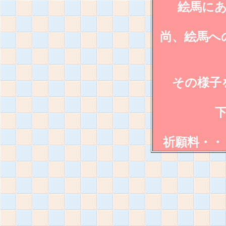
絵馬に
尚、絵馬へ
その様子
祈願料・・