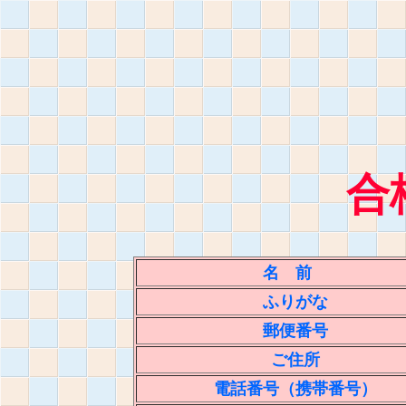
合
名 前
ふりがな
郵便番号
ご住所
電話番号（携帯番号）