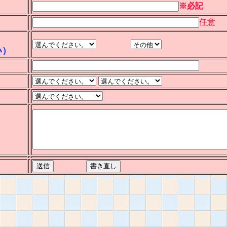
※必記
任意
い）