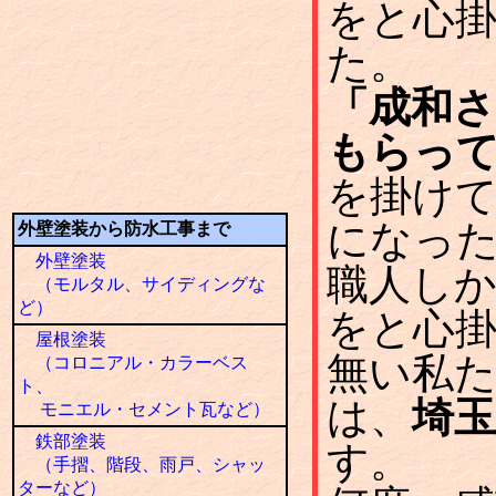
をと心
た。
「成和
もらっ
を掛け
になっ
外壁塗装から防水工事まで
外壁塗装
職人し
（モルタル、サイディングな
ど）
をと心
屋根塗装
無い私
（コロニアル・カラーベス
ト、
は、
埼玉
モニエル・セメント瓦など）
鉄部塗装
す。
（手摺、階段、雨戸、シャッ
ターなど）