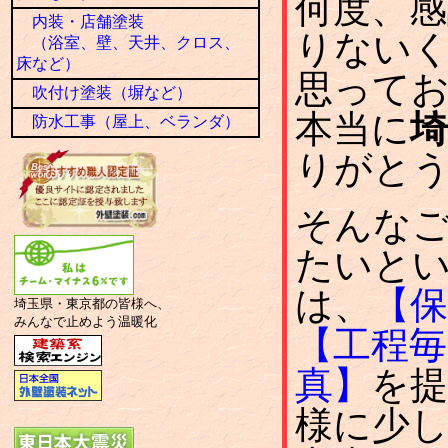
何度、
内装・店舗塗装
りない
（浴室、壁、天井、クロス、
床など）
思って
吹付け塗装（塀など）
本当に
埼
防水工事（屋上、ベランダ）
りがと
そんな
たいと
は、
【保
埼玉県・東京都の皆様へ、
みんなで止めよう温暖化
【工程毎
真】
を提
様に少