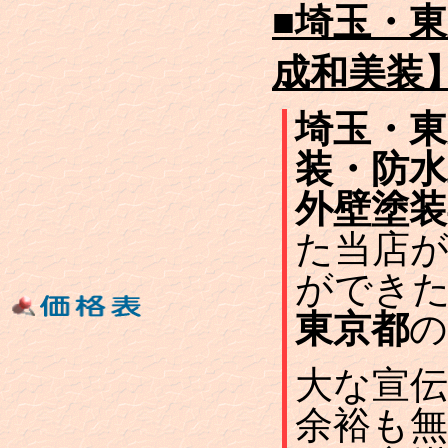
■埼玉・
成和美装
埼玉・東
装・防水
外壁塗装
た当店
ができ
東京都
の
大な宣
余裕も