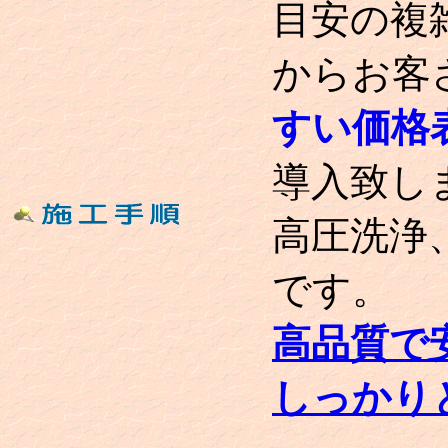
目安の複
からお客
すい価格
導入致し
高圧洗浄
です。
高品質で
しっかり