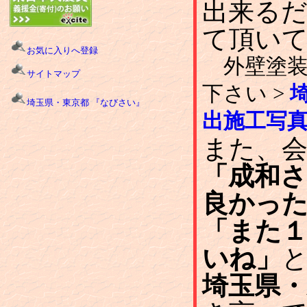
出来る
て頂い
お気に入りへ登録
外壁塗装
サイトマップ
下さい >
埼玉県・東京都 『なびさい』
出施工写
また、
「成和
良かっ
「また１
いね」
埼玉県・