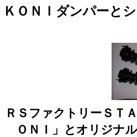
ＫＯＮＩダンパーとシ
ＲＳファクトリーＳＴ
ＯＮＩ」とオリジナ