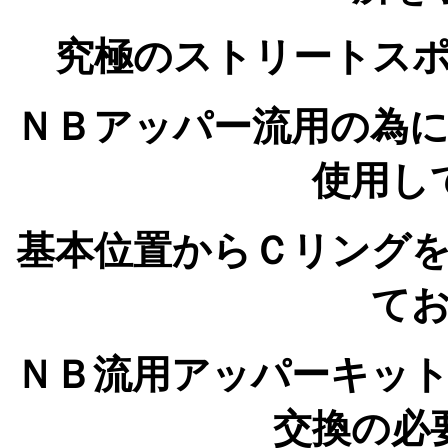
究極のストリートス
ＮＢアッパー流用の為
使用し
基本位置からＣリング
て
ＮＢ流用アッパーキッ
交換の必