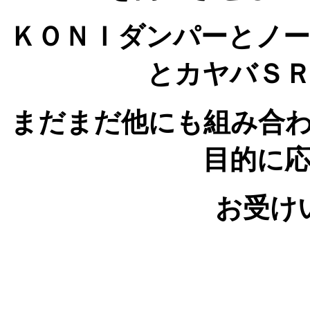
ＫＯＮＩダンパーとノ
とカヤバＳ
まだまだ他にも組み合
目的に
お受け