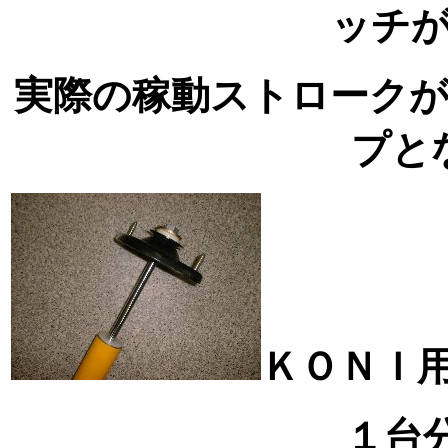
ッチ
実際の稼動ストローク
プと
ＫＯＮＩ
１