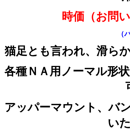
時価（お問
（
猫足とも言われ、滑ら
各種ＮＡ用ノーマル形
アッパーマウント、バ
い