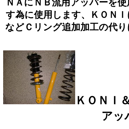
ＮＡにＮＢ流用アッパーを使
す為に使用します、ＫＯＮＩ
などＣリング追加加工の代り
ＫＯＮＩ
アッ