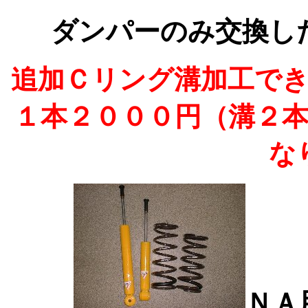
ダンパーのみ交換し
追加Ｃリング溝加工で
１本２０００円（溝２
な
ＮＡ