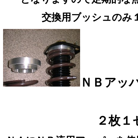
交換用ブッシュのみ
ＮＢアッ
２枚１