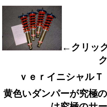
←クリッ
ｖｅｒイニシャル
黄色いダンパーが究極
は究極のサ