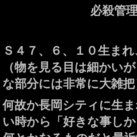
必殺管
Ｓ４７、６、１０生まれ
（物を見る目は細かいが
な部分には非常に大雑把
何故か長岡シティに生ま
い時から「好きな事しか