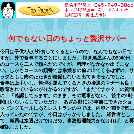
何でもない日のちょっと贅沢サパー
今日は子供2人が外食してくるというので、なんでもない日で
すが、外で食事することにしました。 焼き鳥屋さんの5000円
のコースを二人で頼んだのですが、料理がなかなか出てこな
い。しかもコースの順番では串焼きの前に出てくるはずの、サ
ラダともも肉のたたきが催促しないと出てきませんでした。
食事は上手いし、料理を運んでくるときの接遇のマナーも良く
教育されているのが分かるのですが、「まだですか？」の質問
に、「確認してみます」のまま、その返事がない。 後半の1時
間はいらいらしていただけ。 あざみ野に2-3年前にできたショ
ッピングモールにあるレストランの中では、内容と値段で気に
入っていたのですが、今日はがっかりしました。 経営者とし
て、職員は接遇だけではだめ、事務処理能力がなければ、と再
確認しました。