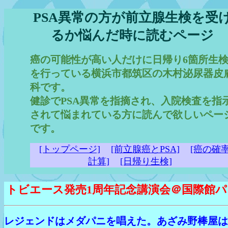
PSA異常の方が前立腺生検を受
るか悩んだ時に読むページ
癌の可能性が高い人だけに日帰り6箇所生
を行っている横浜市都筑区の木村泌尿器皮
科です。
健診でPSA異常を指摘され、入院検査を指
されて悩まれている方に読んで欲しいペー
です。
[トップページ]
[前立腺癌とPSA]
[癌の確
計算]
[日帰り生検]
トビエース発売1周年記念講演会＠国際館
レジェンドはメダパニを唱えた。あざみ野棒屋は