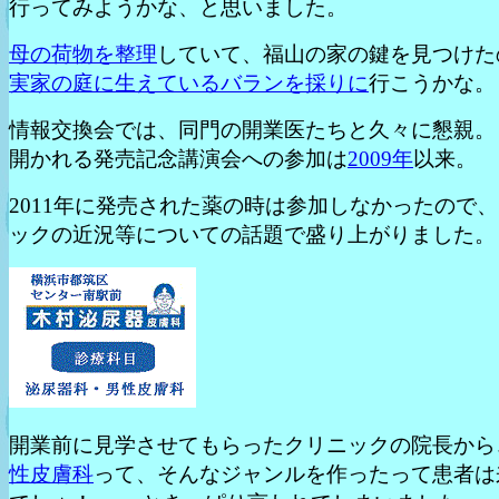
行ってみようかな、と思いました。
母の荷物を整理
していて、福山の家の鍵を見つけた
実家の庭に生えているバランを採りに
行こうかな。
情報交換会では、同門の開業医たちと久々に懇親。
開かれる発売記念講演会への参加は
2009年
以来。
2011年に発売された薬の時は参加しなかったので、
ックの近況等についての話題で盛り上がりました。
開業前に見学させてもらったクリニックの院長から
性皮膚科
って、そんなジャンルを作ったって患者は