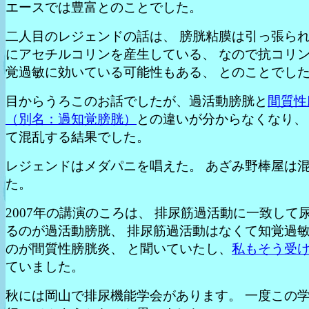
エースでは豊富とのことでした。
二人目のレジェンドの話は、 膀胱粘膜は引っ張ら
にアセチルコリンを産生している、 なので抗コリ
覚過敏に効いている可能性もある、 とのことでし
目からうろこのお話でしたが、過活動膀胱と
間質性
（別名：過知覚膀胱）
との違いが分からなくなり、
て混乱する結果でした。
レジェンドはメダパニを唱えた。 あざみ野棒屋は
た。
2007年の講演のころは、 排尿筋過活動に一致して
るのが過活動膀胱、 排尿筋過活動はなくて知覚過
のが間質性膀胱炎、 と聞いていたし、
私もそう受
ていました。
秋には岡山で排尿機能学会があります。 一度この