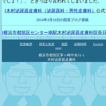
でしょ！」、 ときっぱり言われてしまいました。
[木村泌尿器皮膚科（泌尿器科・男性皮膚科）
公式
2014年3月10日の院長ブログ原稿
[横浜市都筑区センター南駅木村泌尿器皮膚科院長日
院長略歴
得意な疾患
地図
診療時間
English
page
横浜市都筑区茅ヶ崎中央51-1
木村泌尿器皮膚科