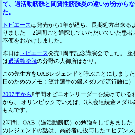
て、過活動膀胱と間質性膀胱炎の違いが分からな
た。
トビエース
は発売から1年が経ち、長期処方出来る
りました。 2週間ごと通院していただいていた患者
不便をおかけしました。
昨日は
トビエース
発売1周年記念講演会でした。 座
は
過活動膀胱
の分野の大御所ばかり。
この先生方をOABレジェンドと呼ぶことにしました
日のためのメモ：笠井選手の銀メダルで流行語に）
2007年から
8年間オピニオンリーダーを続けている
から、 オリンピックでいえば、3大会連続金メダル
もんです。
2時間、OAB（過活動膀胱）の勉強をしてきました
のレジェンドの話は、高齢者に投与したエビデンス