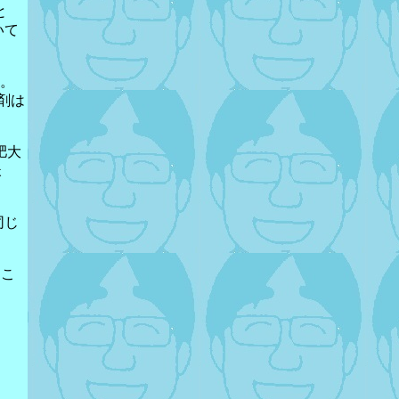
と
いて
。
た。
剤は
肥大
ょ
同じ
るこ