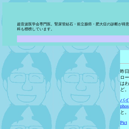
超音波医学会専門医。腎尿管結石・前立腺癌・肥大症の診断が得意
科も標榜しています。
昨日
ロー
はわ
ど
バ
ph
と
Pict