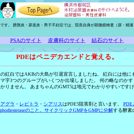
です。 膀胱炎・尿道炎・男子不妊症では、院長自身が顕微鏡検査（尿・精液
PSAのサイト
皮膚科のサイト
結石のサイト
PDEはペニデカエンドと覚える。
の紅白ではAKBの大島が引退宣言しましたね。 紅白には他に
マ字3つのグループがいくつか出場しました。 何の略なのかす
かりません。 あまちゃんのGMT5は地元でわかりやすいです
。
イアグラ
・
レビトラ
・
シアリス
はPDE5阻害剤と言います。
PD
osphodiesteraseのこと。サイクリックGMPをGMPに分解
する酵素
。