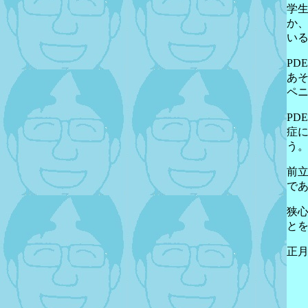
学生
か、
い
PD
あそ
ペ
PD
症
う
前
で
狭
と
正