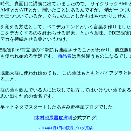
時代、真面目に講義に出ていましたので、 サイクリックAMP
AMPとかATPとか、聞いたことはあるんですが、 燐が一つつ
るか三つついているか、ぐらいのことしかもはやわかりません
Eを覚える方法として、ペニデカエンドという言葉を作りまし
こをデカくするのを終わらせる酵素、という意味。 PDE5阻害
ニデカを持続させる薬というわけ。
E5阻害剤が前立腺の平滑筋も弛緩させることがわかり、前立腺
にも使われ始める予定です。
商品名
は当然違うものになるでし
。
立腺肥大症に使われ始めても、 この薬はもともとバイアグラと
あること、
心症の薬を飲んでいる人には決して処方してはいけない薬であ
を思い出すための命名です。
月早々下ネタでスタートしたあざみ野棒屋ブログでした。
[木村泌尿器皮膚科
公式ブログ]
2014年1月1日の院長ブログ原稿