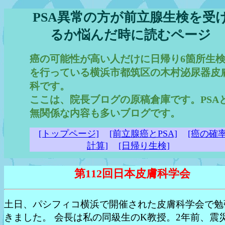
PSA異常の方が前立腺生検を受
るか悩んだ時に読むページ
癌の可能性が高い人だけに日帰り6箇所生
を行っている横浜市都筑区の木村泌尿器皮
科です。
ここは、院長ブログの原稿倉庫です。PSA
無関係な内容も多いブログです。
[トップページ]
[前立腺癌とPSA]
[癌の確
計算]
[日帰り生検]
第112回日本皮膚科学会
土日、パシフィコ横浜で開催された皮膚科学会で勉
きました。 会長は私の同級生のK教授。2年前、震