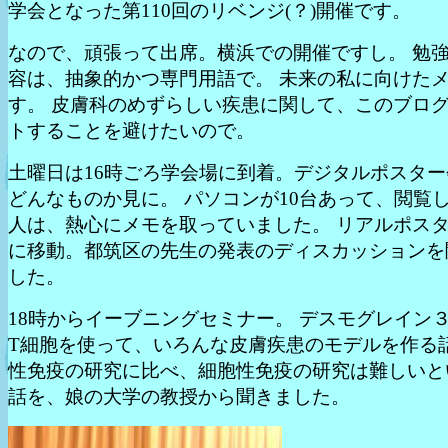
学会となった第110回のリベンジ(？)開催です。
なので、頑張って出席。横浜での開催ですし。 勉
容は、抽象的かつ専門用語で。 未来の私に向けた
す。 皮膚科のめずらしい疾患に関して、このブロ
トすることを避けたいので。
土曜日は16時ごろ学会場に到着。デジタルポスター
どんなものか見に。 パソコンが10台あって、閲覧
人は、熱心にメモを取っていました。 リアルポス
に移動。都筑区の先生の発表のディスカッションを
した。
18時からイーブニングセミナー。 デスモグレイン
T細胞を使って、いろんな皮膚疾患のモデルを作る話
性免疫の研究に比べ、細胞性免疫の研究は難しいと
話を、娘の大学の教授から聞きました。