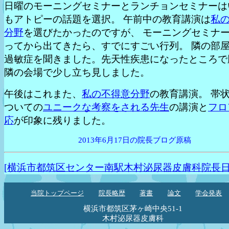
日曜のモーニングセミナーとランチョンセミナーは
もアトピーの話題を選択。 午前中の教育講演は
私
分野
を選びたかったのですが、 モーニングセミナ
ってから出てきたら、すでにすごい行列。 隣の部
過敏症を聞きました。先天性疾患になったところで
隣の会場で少し立ち見しました。
午後はこれまた、
私の不得意分野
の教育講演。 帯
ついての
ユニークな考察をされる先生
の講演と
フロ
応
が印象に残りました。
2013年6月17日の院長ブログ原稿
[横浜市都筑区センター南駅木村泌尿器皮膚科院長日
当院トップページ
院長略歴
著書
論文
学会発表
横浜市都筑区茅ヶ崎中央51-1
木村泌尿器皮膚科