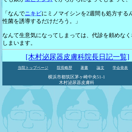
「なんで
ニキビ
にミノマイシンを2週間も処方する
性菌を誘導するだけだろう。」
なんて生意気になってしまっては、代診を頼めなく
しまいます。
[木村泌尿器皮膚科院長日記一覧]
当院トップページ
院長略歴
著書
論文
学会発表
横浜市都筑区茅ヶ崎中央51-1
木村泌尿器皮膚科