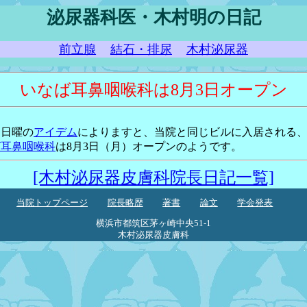
泌尿器科医・木村明の日記
前立腺
結石・排尿
木村泌尿器
いなば耳鼻咽喉科は8月3日オープン
週日曜の
アイデム
によりますと、当院と同じビルに入居される
ば耳鼻咽喉科
は8月3日（月）オープンのようです。
[木村泌尿器皮膚科院長日記一覧]
当院トップページ
院長略歴
著書
論文
学会発表
横浜市都筑区茅ヶ崎中央51-1
木村泌尿器皮膚科