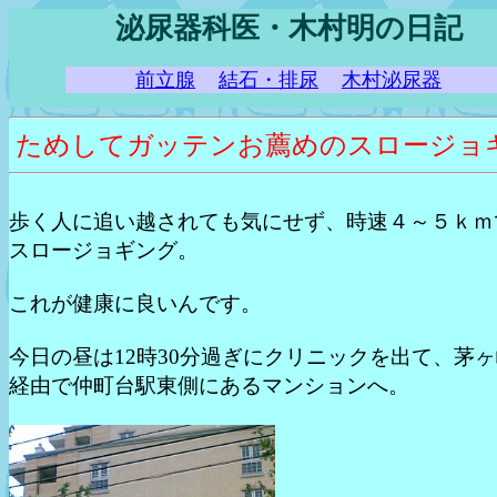
泌尿器科医・木村明の日記
前立腺
結石・排尿
木村泌尿器
ためしてガッテンお薦めのスロージョ
歩く人に追い越されても気にせず、時速４～５ｋｍ
スロージョギング。
これが健康に良いんです。
今日の昼は12時30分過ぎにクリニックを出て、茅
経由で仲町台駅東側にあるマンションへ。