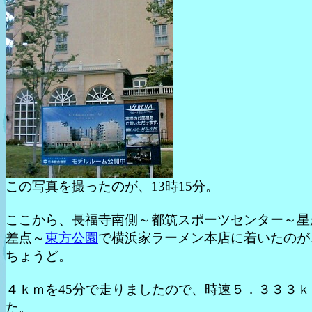
この写真を撮ったのが、13時15分。
ここから、長福寺南側～都筑スポーツセンター～星
差点～
東方公園
で横浜家ラーメン本店に着いたのが
ちょうど。
４ｋｍを45分で走りましたので、時速５．３３３ｋ
た。