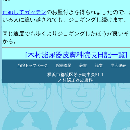
ためしてガッテン
のお墨付きを得られましたので、
いる人に追い越されても、ジョギングし続けます。
同じ速度でも歩くよりジョギングしたほうが良いそ
から。
[木村泌尿器皮膚科院長日記一覧]
当院トップページ
院長略歴
著書
論文
学会発表
横浜市都筑区茅ヶ崎中央51-1
木村泌尿器皮膚科