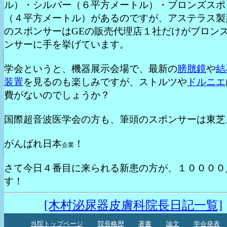
ル）・シルバー（６平方メートル）・ブロンズスポ
（４平方メートル）があるのですが、アステラス製
のスポンサーはGEの販売代理店１社だけがブロン
ンサーに手を挙げています。
学会というと、機器展示会場で、最新の
膀胱鏡
や
結
装置
を見るのも楽しみですが、ストルツや
ドルニエ
費がないのでしょうか？
国際超音波医学会の方も、筆頭のスポンサーは東芝
がんばれ日本
！
企業
さて今日４番目に来られる新患の方が、１００００
す！
[木村泌尿器皮膚科院長日記一覧]
当院トップページ
院長略歴
著書
論文
学会発表