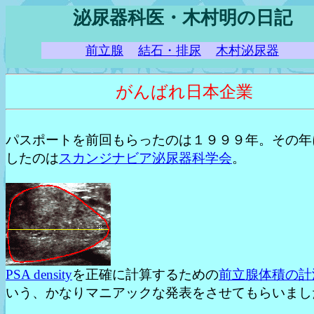
泌尿器科医・木村明の日記
前立腺
結石・排尿
木村泌尿器
がんばれ日本企業
パスポートを前回もらったのは１９９９年。その年
したのは
スカンジナビア泌尿器科学会
。
PSA density
を正確に計算するための
前立腺体積の計
いう、かなりマニアックな発表をさせてもらいまし