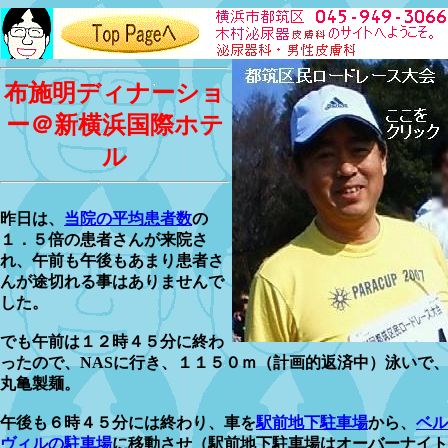
布施明ディナーショ
ー＠新横浜国際ホテ
ル
昨日は、
当院の平均患者数
の
１．５倍の患者さんが来院さ
れ、午前も午後もあまり患者さ
んが途切れる事はありませんで
した。
でも午前は１２時４５分に終わ
ったので、NASに行き、１１５０ｍ（計画的返済中）泳いで
丸亀製麺。
午後も６時４５分には終わり、車を
駅前地下駐車場
から、
ベル
ヴィルの駐車場
に移動させ（駅前地下駐車場はオーバーナイト