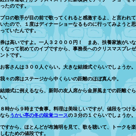
ったのです。
プロの歌手が目の前で歌ってくれると感激するよ、と言われて
いたので、１度はディナーショーなるものに行ってみようと思
っていたんです。
券は高いですよ。一人３２０００円！ まあ、扶養家族がいな
くなって初めてのイブですから、事務長へのクリスマスプレゼ
ントです。
お客さんは３００人ぐらい。大きな結婚式ぐらいでしょうか。
我々の席はステージから中くらいの距離のほぼ真ん中。
結婚式に例えるなら、新郎の友人席から金屏風までの距離ぐら
い。
８時から９時まで食事。料理は美味しいですが、値段をつける
なら
うかい亭の冬の味覚コース
の３分の１ぐらいでしょうか。
ですから、ほとんどが布施明を見て、歌を聴いて、トークを楽
しむための値段です。