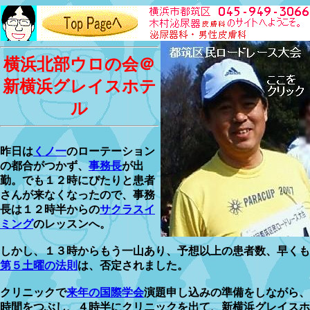
横浜北部ウロの会＠
新横浜グレイスホテ
ル
昨日は
くノ一
のローテーション
の都合がつかず、
事務長
が出
勤。でも１２時にぴたりと患者
さんが来なくなったので、事務
長は１２時半からの
サクラスイ
ミング
のレッスンへ。
しかし、１３時からもう一山あり、予想以上の患者数、早くも
第５土曜の法則
は、否定されました。
クリニックで
来年の国際学会
演題申し込みの準備をしながら、
時間をつぶし、４時半にクリニックを出て、新横浜グレイスホ