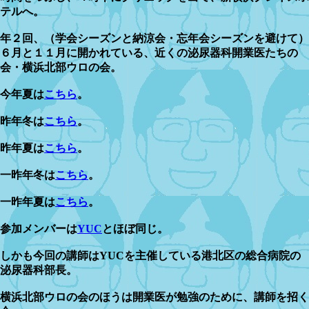
テルへ。
年２回、（学会シーズンと納涼会・忘年会シーズンを避けて）
６月と１１月に開かれている、近くの泌尿器科開業医たちの
会・横浜北部ウロの会。
今年夏は
こちら
。
昨年冬は
こちら
。
昨年夏は
こちら
。
一昨年冬は
こちら
。
一昨年夏は
こちら
。
参加メンバーは
YUC
とほぼ同じ。
しかも今回の講師はYUCを主催している港北区の総合病院の
泌尿器科部長。
横浜北部ウロの会のほうは開業医が勉強のために、講師を招く