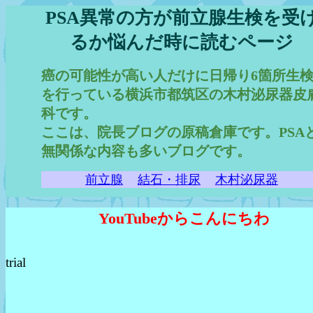
PSA異常の方が前立腺生検を受
るか悩んだ時に読むページ
癌の可能性が高い人だけに日帰り6箇所生
を行っている横浜市都筑区の木村泌尿器皮
科です。
ここは、院長ブログの原稿倉庫です。PSA
無関係な内容も多いブログです。
前立腺
結石・排尿
木村泌尿器
YouTubeからこんにちわ
trial