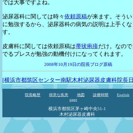
では大事ですよね。
泌尿器科に関しては時々
依頼原稿
が来ます。そうい
に勉強するから、泌尿器科の病気の説明は上手くな
す。
皮膚科に関しては依頼原稿は
帯状疱疹
だけ。なので
でるプレスが勉強の動機付けになってくれます。
2008年10月19日の院長ブログ原稿
[横浜市都筑区センター南駅木村泌尿器皮膚科院長日
院長略歴
得意な疾患
地図
診療時間
English
page
横浜市都筑区茅ヶ崎中央51-1
木村泌尿器皮膚科