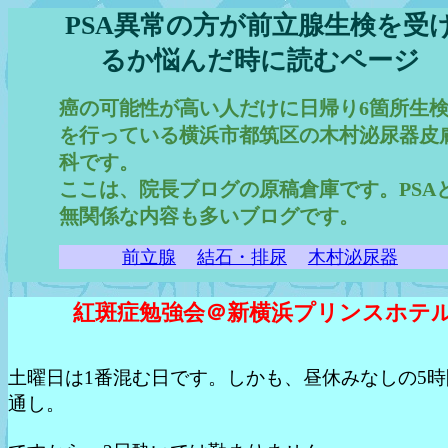
PSA異常の方が前立腺生検を受
るか悩んだ時に読むページ
癌の可能性が高い人だけに日帰り6箇所生
を行っている横浜市都筑区の木村泌尿器皮
科です。
ここは、院長ブログの原稿倉庫です。PSA
無関係な内容も多いブログです。
前立腺
結石・排尿
木村泌尿器
紅斑症勉強会＠新横浜プリンスホテ
土曜日は1番混む日です。しかも、昼休みなしの5時
通し。