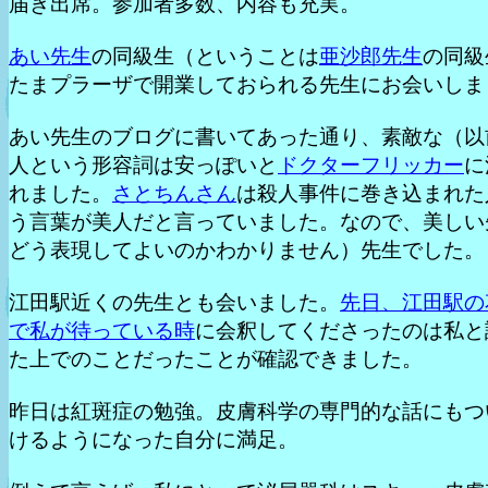
届き出席。参加者多数、内容も充実。
あい先生
の同級生（ということは
亜沙郎先生
の同級
たまプラーザで開業しておられる先生にお会いしま
あい先生のブログに書いてあった通り、素敵な（以
人という形容詞は安っぽいと
ドクターフリッカー
に
れました。
さとちんさん
は殺人事件に巻き込まれた
う言葉が美人だと言っていました。なので、美しい
どう表現してよいのかわかりません）先生でした。
江田駅近くの先生とも会いました。
先日、江田駅の
で私が待っている時
に会釈してくださったのは私と
た上でのことだったことが確認できました。
昨日は紅斑症の勉強。皮膚科学の専門的な話にもつ
けるようになった自分に満足。