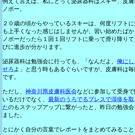
例えて言えば、私にとって泌尿器科はスキー、皮膚
ノボー。
２０歳の頃からやっているスキーは、何度リフトに
も上手くなった感じはしませんが、習い始めたばか
ノボーだったら１回１回リフトに乗って滑り降りて
びに進歩が分かります。
泌尿器科は勉強会に行っても、「なんだよ、
俺にし
せろ
よ」と思う時もあるぐらいですが、皮膚科は毎
です。
ただし、
神奈川県皮膚科医会
などに参加して受身で
いるだけでなく、
最新のうろでるプレスで湿疹を取
た
のもステップアップに繋がったと、昨日の勉強会
ました。
とにかく自分の言葉でレポートをまとめてみること