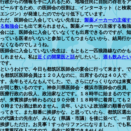
行政からの情報を手に入れるため、地域住民に自院の存在をア
ピールするため、の医師会の役割は、インターネット（と検索
エンジン）が発達したのでかなり低下しています。
ただ、医師会に入会していない先生は、
製薬メーカーの主催す
る勉強会
にも出て来られません。製薬メーカーの主催する勉強
会には、医師会に入会していなくても出席できるのですが、知
っている医者がいないと参加してもつまらないから、結局行か
なくなるのでしょうね。
医師会に入会していない先生は、もともと一匹狼路線なのかも
しれません。私は
近くの開業医と話
がしたいし、
酒も飲みたい
です。
というわけで、今日も都筑区医師会の宴会に行って来ます。で
も都筑区医師会員は１２０人なのに、出席するのは４０人で
す。去年もそんなもんでした。で、さらにびっくりなのは来賓
が同じ数いるのです。神奈川県医師会・横浜市医師会の役員、
医療行政のお役人、政治家などです。１８時半に始まるのです
が、来賓挨拶が終わるのは９０分後！１８時半に着席しても２
０時までお酒は飲めません。去年、いよいよ政治家の順番が回
ってきて、また順番に挨拶かな、と思っていたら、都筑区選出
の代議士の先生が、みんな（県議・市議）を後に並べて、一言
挨拶しただけ。お見事！すっかりファンになりました。でも私
は青葉区住人ですので、先生に投票できませんが。