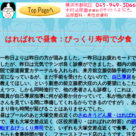
はればれで昼食：びっくり寿司で夕食
一昨日よりは昨日の方が混みました。一昨日はお疲れモードで
したが、昨日は元気でテンポ良く診療ができました。都内の病
院で尿道留置カテーテルを入れられ、来月前立腺切除手術の予
定になっているが、まだ手術を受けたくないので、
自己導尿
を
教えてほしい、という新患の前立腺肥大症の人の要望にもこた
えつつ、しかも同時進行で、他の患者さんも診察し（これは、
職員が自己導尿指導に何が必要か分かっていて、私が他の患者
さんを見ている間に準備してくれるからできるのですが）、あ
まり待ち時間が延びることはありませんでした。
昼はプールのあと大塚交差点近くの
さぬきうどん屋・はればれ
で、夜も大塚交差点近く（区役所通り・はればれの対面）の
廻
転するびっくり寿司
でと、いずれも大塚交差点近くで食事。ど
ちらも食事時間が短く、ファーストフード店のようです。注文