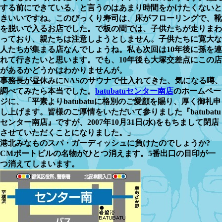
する前にできている、と言うのはあまり時間をかけたくないと
きいいですね。このびっくり寿司は、床がフローリングで、靴
を脱いで入るお店でした。で板の間では、子供たちが走りまわ
っており、親たちは注意しようとしません。子供たちに寛大な
人たちが集まる店なんでしょうね。私も次回は10年後に孫を連
れて行きたいと思います。でも、10年後も大塚交差点にこの店
があるかどうかはわかりませんが。
事務長が昼休みにNASのサウナで仕入れてきた、気になる噂
調べてみたら本当でした。
batubatuセンター南店
のホームペー
ジに、「平素よりbatubatuに格別のご愛顧を賜り、厚く御礼申
し上げます。皆様のご厚情をいただいて参りました『batubatu
センター南店』ですが、2007年10月31日(水)をもちまして閉店
させていただくことになりました。」
港北みなものスパ・ガーディッシュに負けたのでしょうか?
CMポートビルの名物がひとつ消えます。5番出口の目印が一
つ消えてしまいます。