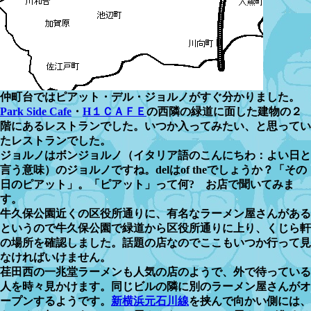
仲町台ではピアット・デル・ジョルノがすぐ分かりました。
Park Side Cafe
・
H１ＣＡＦＥ
の西隣の緑道に面した建物の２
階にあるレストランでした。いつか入ってみたい、と思ってい
たレストランでした。
ジョルノはボンジョルノ（イタリア語のこんにちわ：よい日と
言う意味）のジョルノですね。delはof theでしょうか？「その
日のピアット」。「ピアット」って何? お店で聞いてみま
す。
牛久保公園近くの区役所通りに、有名なラーメン屋さんがある
というので牛久保公園で緑道から区役所通りに上り、くじら軒
の場所を確認しました。話題の店なのでここもいつか行って見
なければいけません。
荏田西の一兆堂ラーメンも人気の店のようで、外で待っている
人を時々見かけます。同じビルの隣に別のラーメン屋さんがオ
ープンするようです。
新横浜元石川線
を挟んで向かい側には、