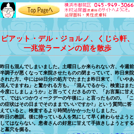
ピアット・デル・ジョルノ、くじら軒、
一兆堂ラーメンの前を散歩
昨日も混んでしまいました。土曜日しか来られない方、今週前
半調子が悪くなって来院させたものの閉まっていて、昨日来院
された方。中には60日分の処方でたまたま昨日来て、「いやあ
混んでますね」と驚かれる方も。「混んでるから、検査はまた
今度にしましょうか」と言ってくださるので、「お言葉に甘え
て、ではいつかウィークデーの午後に」と言ったものの、「こ
の症状はその日までそのままでいいですか?」という質問に答
えていると、検査するより時間がかかったりしました。
昨日の教訓。後に待っている人を気にして早く終わらせようと
してはならない。患者さんの好意に甘えて手抜きしようとする
と墓穴を掘る。